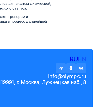
стов для анализа физической,
еского статуса.
олят тренерам и
овки в процесс дальнейшей
RU
EN
info@olympic.ru
119991, г. Москва, Лужнецкая наб., 8