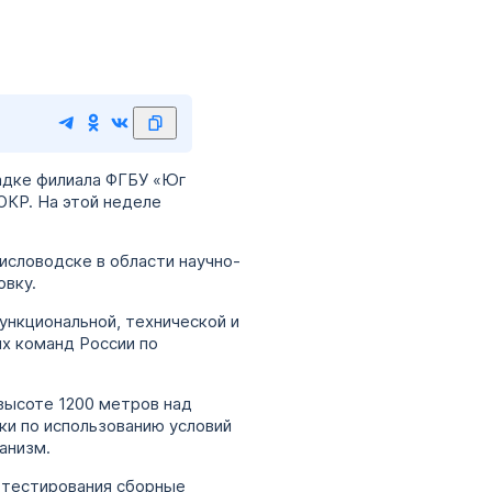
адке филиала ФГБУ «Юг
ОКР. На этой неделе
исловодске в области научно-
овку.
нкциональной, технической и
ых команд России по
высоте 1200 метров над
и по использованию условий
анизм.
 тестирования сборные