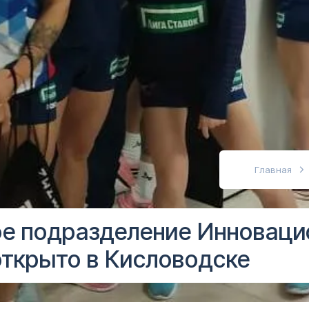
абовидящих
Главная
е подразделение Инноваци
открыто в Кисловодске