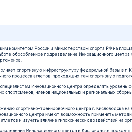
ким комитетом России и Министерством спорта РФ на площ
работе обособленное подразделение Инновационного центра 
ортсменов.
олняет спортивную инфраструктуру федеральной базы в г. К
ного процесса атлетов, проходящих там спортивную подгот
специалистам Инновационного центра определять уровень фу
их спортсменов, членов национальных и региональных сборн
жению спортивно-тренировочного центра г. Кисловодска на 
новационного центра имеют возможность применять методик
атлетов и изучать влияние гипоксических воздействий на орг
разделении Инновационного центра в Кисловодске проходят