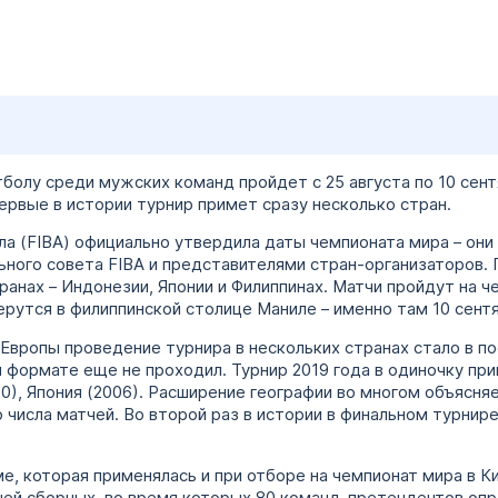
олу среди мужских команд пройдет с 25 августа по 10 сент
ервые в истории турнир примет сразу несколько стран.
 (FIBA) официально утвердила даты чемпионата мира – они
ьного совета FIBA и представителями стран-организаторов.
ранах – Индонезии, Японии и Филиппинах. Матчи пройдут на 
рутся в филиппинской столице Маниле – именно там 10 сентя
 Европы проведение турнира в нескольких странах стало в 
м формате еще не проходил. Турнир 2019 года в одиночку при
10), Япония (2006). Расширение географии во многом объясн
о числа матчей. Во второй раз в истории в финальном турнир
, которая применялась и при отборе на чемпионат мира в Ки