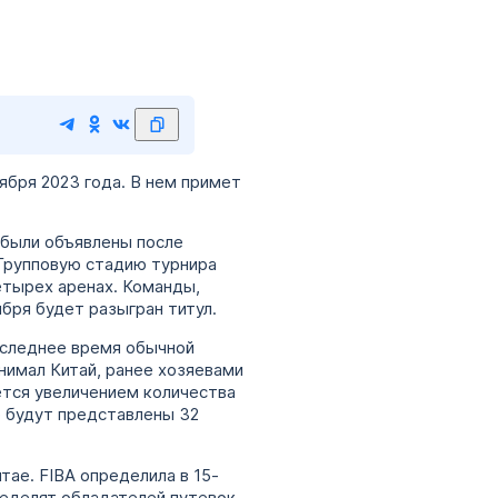
ября 2023 года. В нем примет
 были объявлены после
 Групповую стадию турнира
четырех аренах. Команды,
бря будет разыгран титул.
последнее время обычной
нимал Китай, ранее хозяевами
яется увеличением количества
е будут представлены 32
тае. FIBA определила в 15-