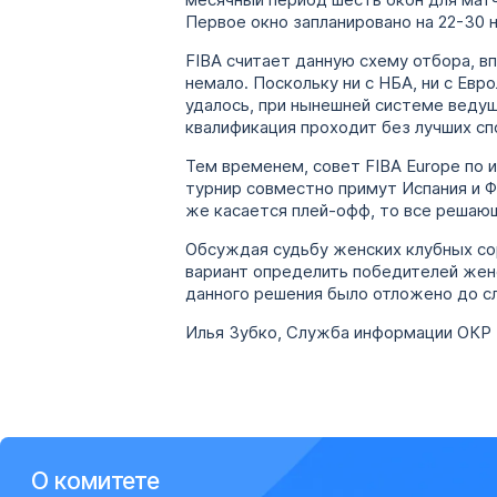
месячный период шесть окон для мат
Первое окно запланировано на 22-30 н
FIBA считает данную схему отбора, в
немало. Поскольку ни с НБА, ни с Ев
удалось, при нынешней системе ведущ
квалификация проходит без лучших сп
Тем временем, совет FIBA Europе по
турнир совместно примут Испания и Фр
же касается плей-офф, то все решаю
Обсуждая судьбу женских клубных сор
вариант определить победителей женс
данного решения было отложено до с
Илья Зубко, Служба информации ОКР
О комитете