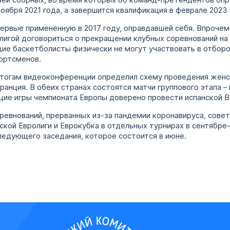
чей сборных, во время которых 80 команд-претендентов опр
оября 2021 года, а завершится квалификация в феврале 2023 
первые примененную в 2017 году, оправдавшей себя. Впрочем
ролигой договориться о прекращении клубных соревнований на
ие баскетболисты физически не могут участвовать в отборо
ортсменов.
 итогам видеоконференции определил схему проведения женс
анция. В обеих странах состоятся матчи группового этапа – 
щие игры чемпионата Европы доверено провести испанской В
евнований, прерванных из-за пандемии коронавируса, совет
кой Евролиги и Еврокубка в отдельных турнирах в сентябре
ледующего заседания, которое состоится в июне.