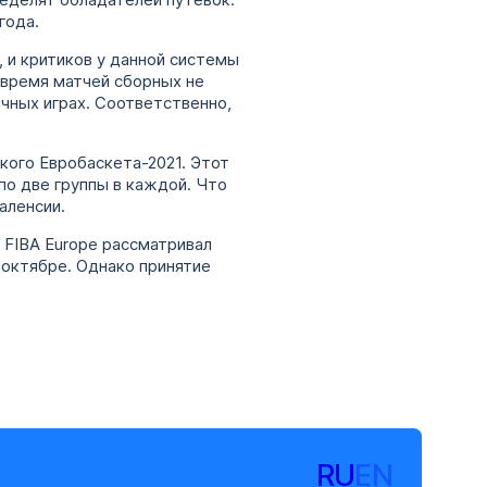
еделят обладателей путевок.
года.
, и критиков у данной системы
 время матчей сборных не
чных играх. Соответственно,
кого Евробаскета-2021. Этот
по две группы в каждой. Что
аленсии.
 FIBA Europе рассматривал
-октябре. Однако принятие
RU
EN