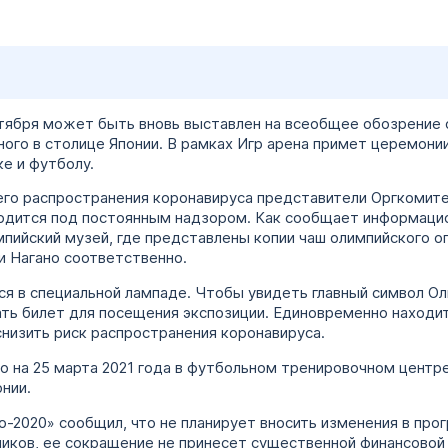
ентября может быть вновь выставлен на всеобщее обозрение
ого в столице Японии. В рамках Игр арена примет церемонии
ке и футболу.
го распространения коронавируса представители Оргкомите
ходится под постоянным надзором. Как сообщает информацио
ийский музей, где представлены копии чаш олимпийского огн
и Нагано соответственно.
ся в специальной лампаде. Чтобы увидеть главный символ О
ть билет для посещения экспозиции. Единовременно находит
снизить риск распространения коронавируса.
о на 25 марта 2021 года в футбольном тренировочном центре
онии.
-2020» сообщил, что не планирует вносить изменения в про
иков, ее сокращение не принесет существенной финансовой 