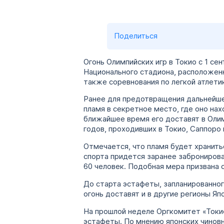
Поделиться
Огонь Олимпийских игр в Токио с 1 с
Национального стадиона, расположенн
также соревнования по легкой атлети
Ранее для предотвращения дальнейше
пламя в секретное место, где оно на
ближайшее время его доставят в Олимп
годов, проходивших в Токио, Саппоро 
Отмечается, что пламя будет хранить
спорта придется заранее забронирова
60 человек. Подобная мера призвана 
До старта эстафеты, запланированног
огонь доставят и в другие регионы Яп
На прошлой неделе Оргкомитет «Токио
эстафеты. По мнению японских чиновн