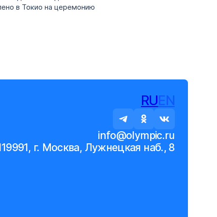
лено в Токио на церемонию
RU
EN
info@olympic.ru
119991, г. Москва, Лужнецкая наб., 8