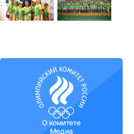
О комитете
Медиа