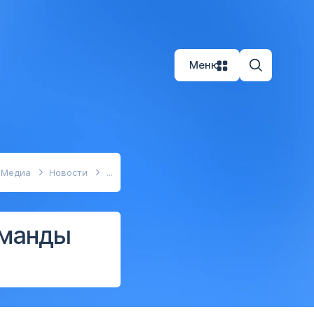
Меню
Медиа
Новости
оманды