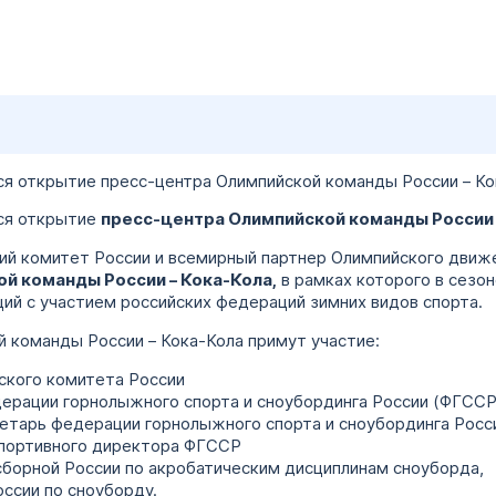
ится открытие пресс-центра Олимпийской команды России – К
тся открытие
пресс-центра Олимпийской команды России 
кий комитет России и всемирный партнер Олимпийского движ
й команды России – Кока-Кола,
в рамках которого в сезон
ий с участием российских федераций зимних видов спорта.
 команды России – Кока-Кола примут участие:
ского комитета России
ерации горнолыжного спорта и сноубординга России (ФГССР
ретарь федерации горнолыжного спорта и сноубординга Росс
спортивного директора ФГССР
сборной России по акробатическим дисциплинам сноуборда,
ссии по сноуборду.