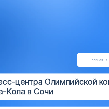
абовидящих
Главная
есс-центра Олимпийской к
а-Кола в Сочи