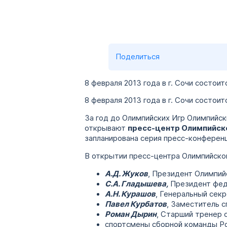
Поделиться
8 февраля 2013 года в г. Сочи состо
8 февраля 2013 года в г. Сочи состои
За год до Олимпийских Игр Олимпийс
открывают
пресс-центр Олимпийско
запланирована серия пресс-конференц
В открытии пресс-центра Олимпийской
А.Д. Жуков
, Президент Олимпий
С.А. Гладышева,
Президент фед
А.Н. Курашов
, Генеральный сек
Павел Курбатов
, Заместитель 
Роман Дырин
, Старший тренер 
спортсмены сборной команды Ро