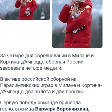
+ 9 фото
За четыре дня соревнований в Милане и
Кортина-д’Ампеццо сборная России
завоевала четыре медали.
В активе российской сборной на
Паралимпийских играх в Милане и Кортина-
д’Ампеццо два золота и две бронзы.
Первую победу команде принесла
горнолыжница
Варвара Ворончихина
,