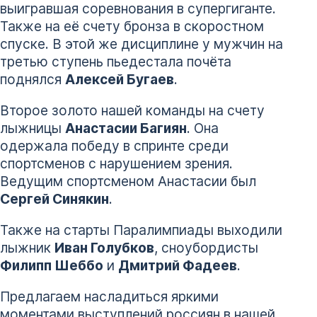
выигравшая соревнования в супергиганте.
Также на её счету бронза в скоростном
спуске. В этой же дисциплине у мужчин на
третью ступень пьедестала почёта
поднялся
Алексей Бугаев
.
Второе золото нашей команды на счету
лыжницы
Анастасии Багиян
. Она
одержала победу в спринте среди
спортсменов с нарушением зрения.
Ведущим спортсменом Анастасии был
Сергей Синякин
.
Также на старты Паралимпиады выходили
лыжник
Иван Голубков
, сноубордисты
Филипп Шеббо
и
Дмитрий Фадеев
.
Предлагаем насладиться яркими
моментами выступлений россиян в нашей