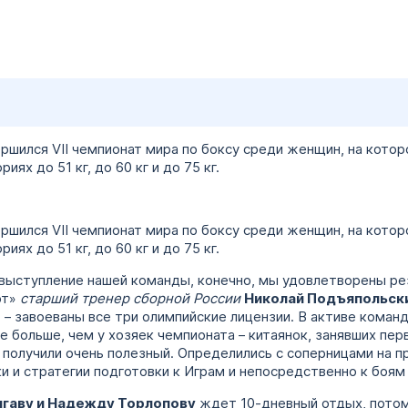
ршился VII чемпионат мира по боксу среди женщин, на кото
ях до 51 кг, до 60 кг и до 75 кг.
ршился VII чемпионат мира по боксу среди женщин, на кото
иях до 51 кг, до 60 кг и до 75 кг.
 выступление нашей команды, конечно, мы удовлетворены ре
рт»
старший тренер сборной России
Николай Подъяпольск
 – завоеваны все три олимпийские лицензии. В активе команд
е больше, чем у хозяек чемпионата – китаянок, занявших пе
 получили очень полезный. Определились с соперницами на
и и стратегии подготовки к Играм и непосредственно к боям
игаву и Надежду Торлопову
ждет 10-дневный отдых, пото