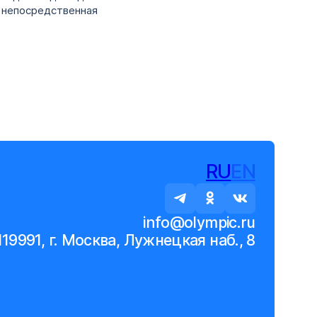
я непосредственная
RU
EN
info@olympic.ru
119991, г. Москва, Лужнецкая наб., 8