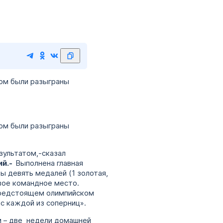
ром были разыграны
ром были разыграны
зультатом,-сказал
ий.-
Выполнена главная
ы девять медалей (1 золотая,
рвое командное место.
 предстоящем олимпийском
 с каждой из соперниц».
м – две недели домашней