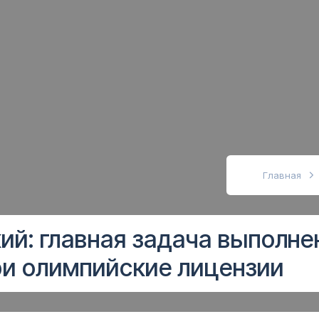
абовидящих
Главная
й: главная задача выполне
ри олимпийские лицензии