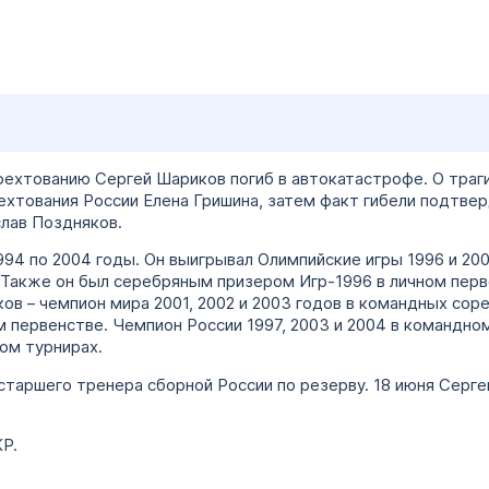
фехтованию Сергей Шариков погиб в автокатастрофе. О тра
хтования России Елена Гришина, затем факт гибели подтве
лав Поздняков.
994 по 2004 годы. Он выигрывал Олимпийские игры 1996 и 20
. Также он был серебряным призером Игр-1996 в личном пер
ов – чемпион мира 2001, 2002 и 2003 годов в командных сор
м первенстве. Чемпион России 1997, 2003 и 2004 в командно
ом турнирах.
 старшего тренера сборной России по резерву. 18 июня Серг
Р.