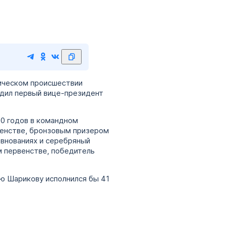
гическом происшествии
рдил первый вице-президент
00 годов в командном
венстве, бронзовым призером
евнованиях и серебряный
м первенстве, победитель
ею Шарикову исполнился бы 41