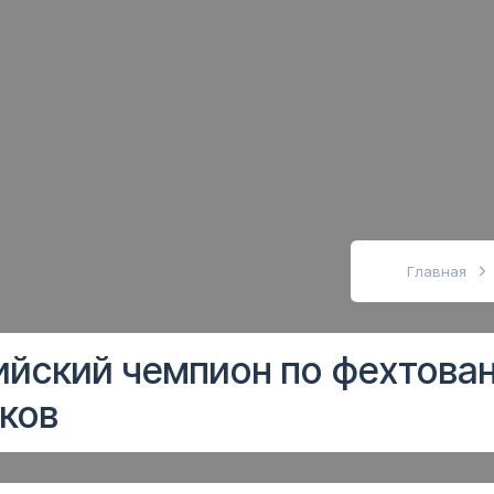
абовидящих
Главная
ийский чемпион по фехтова
ков