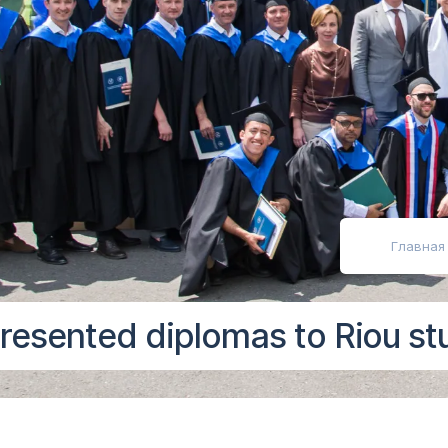
абовидящих
Главная
esented diplomas to Riou st