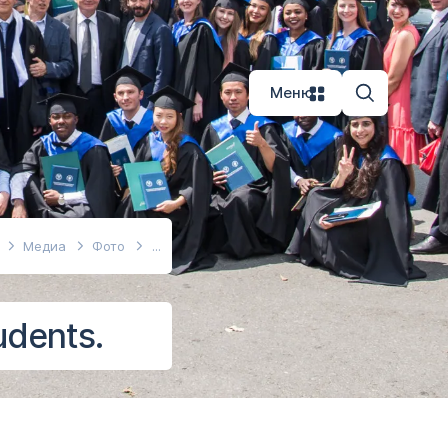
Меню
Медиа
Фото
udents.