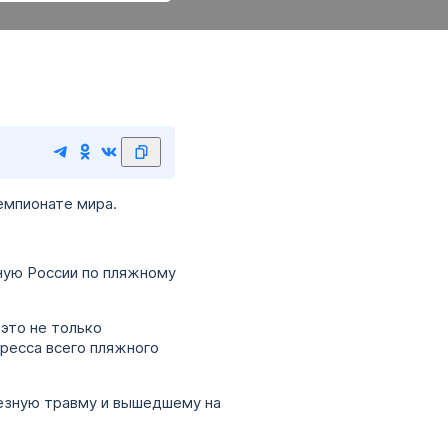
емпионате мира.
ную России по пляжному
это не только
гресса всего пляжного
езную травму и вышедшему на