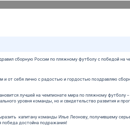
равил сборную России по пляжному футболу с победой на ч
и и от себя лично с радостью и гордостью поздравляю сбор
ановится лучшей на чемпионате мира по пляжному футболу – 
льного уровня команды, но и свидетельство развития и про
ыразить капитану команды Илье Леонову, получившему серь
я победа достойна подражания!