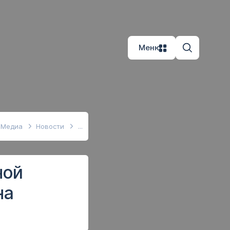
Меню
Медиа
Новости
ной
на