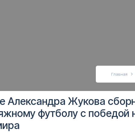
абовидящих
Главная
е Александра Жукова сбор
яжному футболу с победой 
мира