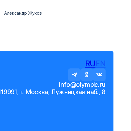
ндр Жуков
RU
EN
info@olympic.ru
119991, г. Москва, Лужнецкая наб., 8