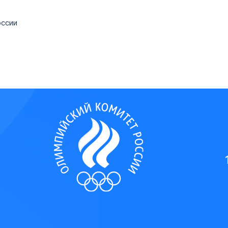
ского комитета России Алекса