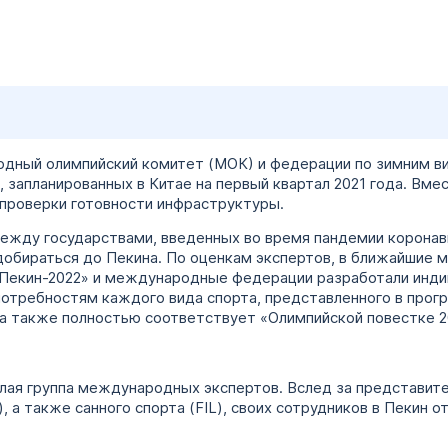
дный олимпийский комитет (МОК) и федерации по зимним в
, запланированных в Китае на первый квартал 2021 года. Вме
 проверки готовности инфраструктуры.
между государствами, введенных во время пандемии коронав
добираться до Пекина. По оценкам экспертов, в ближайшие 
«Пекин-2022» и международные федерации разработали инд
отребностям каждого вида спорта, представленного в прогр
на также полностью соответствует «Олимпийской повестке 2
елая группа международных экспертов. Вслед за представ
, а также санного спорта (FIL), своих сотрудников в Пекин