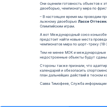
Они оценили готовность объектов к 
двоеборью, чемпионату мира по фриста
– В настоящее время мы проводим про
лыжному двоеборью
Лассе Оттесен
Олимпийским играм.
А вот Международный союз конькобежц
предстоит найти новые места проведе
чемпионатов мира по шорт-треку (18-
Тем не менее МОК и международные 
недостроенные объекты будут сданы 
Стороны также признали, что адапти
календарей и обезопасить спортсмен
план дальнейших действий в тесном к
Савва Тимофеев, Служба информации