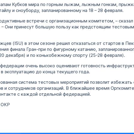
этапам Кубков мира по горным лыжам, лыжным гонкам, прыжк
йлу и сноуборду, запланированному на 18 – 28 февраля.
дуктивные встречи с организационным комитетом, – сказал 
. – Они принесут большую пользу как предстоящим тестовым
ев (ISU) в этом сезоне решил отказаться от стартов в Пек
ния финала Гран-при по фигурному катанию, запланированног
20 декабря) и по конькобежному спорту (25-28 февраля).
федерации очень высоко оценивают готовность инфраструк
в эксплуатацию до конца текущего года.
рованная система тестовых мероприятий позволит избежать 
ов и сотрудников организаций. В ближайшее время Оргкомит
онтакте с каждой отдельной федерацией.
 ОКР