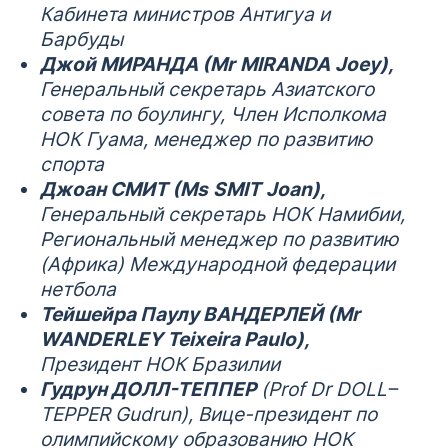
Кабинета министров Антигуа и
Барбуды
Джой МИРАНДА (
Mr
MIRANDA
Joey
),
Генеральный секретарь Азиатского
совета по боулингу, Член Исполкома
НОК Гуама, менеджер по развитию
спорта
Джоан СМИТ (
Ms
SMIT
Joan
),
Генеральный секретарь НОК Намибии,
Региональный менеджер по развитию
(Африка) Международной федерации
нетбола
Тейшейра Паулу ВАНДЕРЛЕЙ (Mr
WANDERLEY Teixeira Paulo),
Президент НОК Бразилии
Гудрун ДОЛЛ-ТЕППЕР
(
Prof
Dr
DOLL
–
TEPPER
Gudrun
), Вице-президент по
олимпийскому образованию НОК