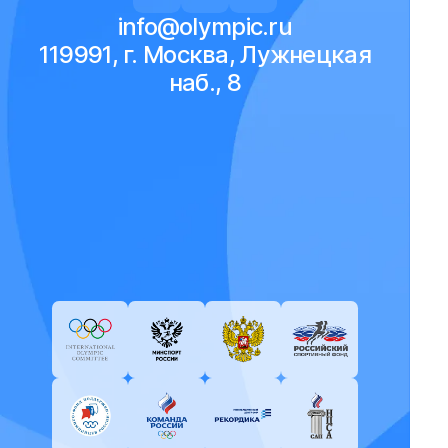
info@olympic.ru
119991, г. Москва, Лужнецкая
наб., 8