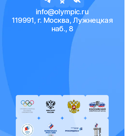
info@olympic.ru
119991, г. Москва, Лужнецкая
наб., 8