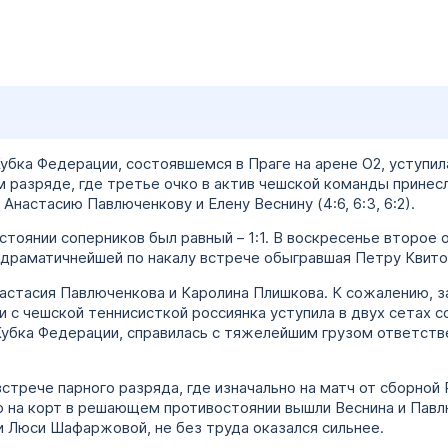
Кубка Федерации, состоявшемся в Праге на арене O2, уступи
м разряде, где третье очко в актив чешской команды прине
настасию Павлюченкову и Елену Веснину (4:6, 6:3, 6:2).
тоянии соперников был равный – 1:1. В воскресенье второе 
драматичнейшей по накалу встрече обыгравшая Петру Квитову 
астасия Павлюченкова и Каролина Плишкова. К сожалению, з
и с чешской теннисисткой россиянка уступила в двух сетах со
убка Федерации, справилась с тяжелейшим грузом ответств
стрече парного разряда, где изначально на матч от сборной
о на корт в решающем противостоянии вышли Веснина и Павл
 Люси Шафаржовой, не без труда оказался сильнее.