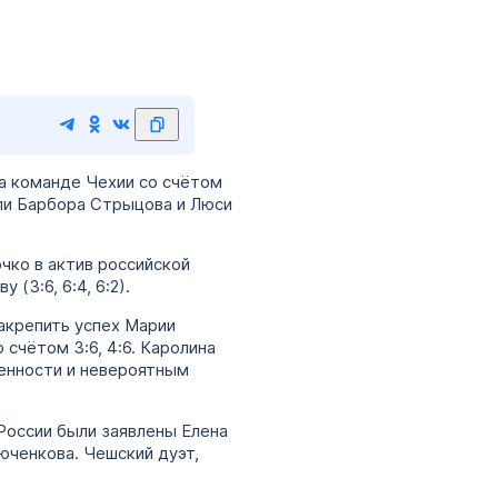
ла команде Чехии со счётом
сли Барбора Стрыцова и Люси
очко в актив российской
(3:6, 6:4, 6:2).
акрепить успех Марии
 счётом 3:6, 4:6. Каролина
енности и невероятным
 России были заявлены Елена
юченкова. Чешский дуэт,