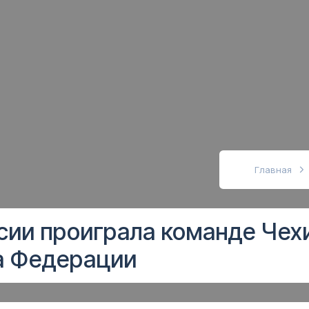
абовидящих
Главная
сии проиграла команде Чех
а Федерации