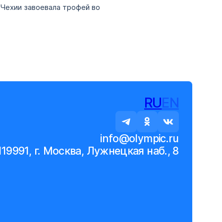
 Чехии завоевала трофей во
RU
EN
info@olympic.ru
119991, г. Москва, Лужнецкая наб., 8