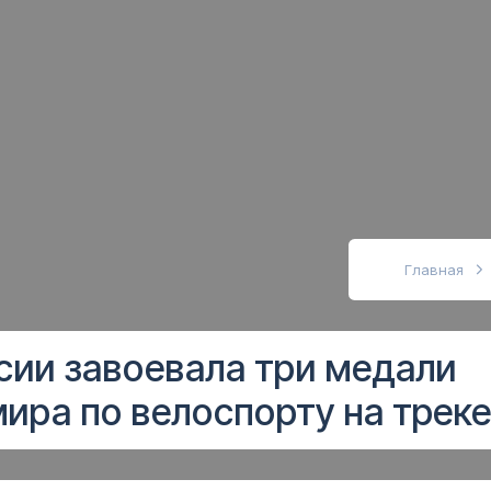
абовидящих
Главная
сии завоевала три медали
ира по велоспорту на трек