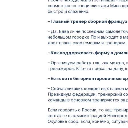
Ребята находились в гостиницах – но
совместно со специалистами Минспорт
быстро и слаженно.
– Главный тренер сборной француз
– Да. Едва ли не последним самолето
небольшом городке По и выходит в м
дает планы спортсменам и тренерам.
– Как поддерживать форму в дома
– Организуем работу так, как можно, 
тренажеров. Кто-то поехал на дачу, к
– Есть хотя бы ориентировочные с
– Сейчас никаких конкретных планов 
Президиум федерации, тренерский со
команды в основном тренируются за р
Если говорить о России, то наш трени
контакте с администрацией Новгородс
Окуловке сбор. Если, конечно, ситуа