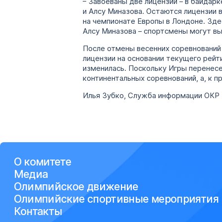
– Завоеваны две лицензии – в байдар
и Алсу Миназова. Остаются лицензии 
на чемпионате Европы в Лондоне. Зде
Алсу Миназова – спортсмены могут вы
После отмены весенних соревнований
лицензии на основании текущего рейти
изменилась. Поскольку Игры перенесе
континентальных соревнований, а, к п
Илья Зубко, Служба информации ОКР
О комитете
Медиа
Олимпийское движение
Олимпийские спортивные мероприятия
Контакты