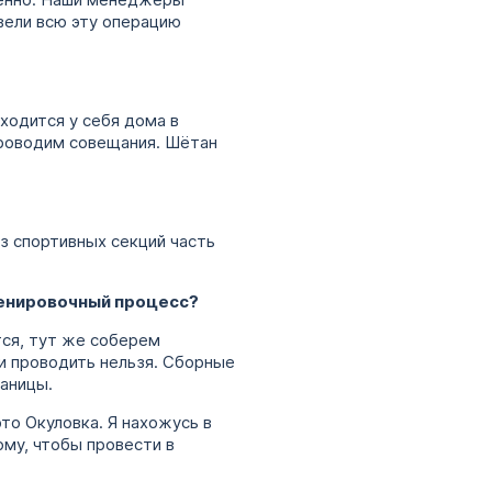
зненно. Наши менеджеры
вели всю эту операцию
ходится у себя дома в
проводим совещания. Шётан
из спортивных секций часть
ренировочный процесс?
тся, тут же соберем
и проводить нельзя. Сборные
раницы.
это Окуловка. Я нахожусь в
ому, чтобы провести в