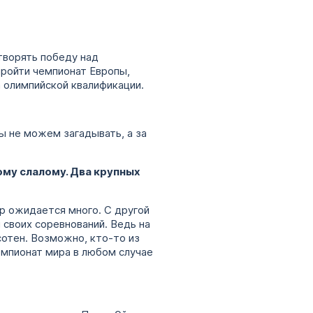
етворять победу над
пройти чемпионат Европы,
а олимпийской квалификации.
ы не можем загадывать, а за
ому слалому. Два крупных
гр ожидается много. С другой
 своих соревнований. Ведь на
сотен. Возможно, кто-то из
емпионат мира в любом случае