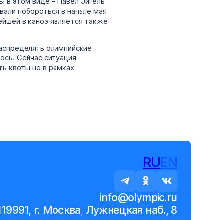
ы в этом виде – Павел Эйгель
вали побороться в начале мая
ейшей в каноэ является также
аспределять олимпийские
лось. Сейчас ситуация
ть квоты не в рамках
RU
EN
info@olympic.ru
119991, г. Москва, Лужнецкая наб., 8