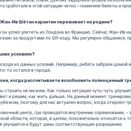
рмально питались, спали. Для них задержка прошла безболе
а сработали в этой ситуации четко – поменяли билеты и про
 Жан-Ив Шётан карантин переживает на родине?
м он успел улететь из Лондона во Францию. Сейчас Жан-Ив на
агазин за продуктами по QR-коду. Мы регулярно общаемся, 
шних условиях?
исходя из данных условий. Например, ребята забрали домой 
то-то остался в городе.
роки, когда рассчитываете возобновить полноценный т
мы строить не можем. Как только ситуация чуть-чуть улучши
вет и решим, как жить дальше. На данный момент тренировк
убежом, поэтому для нас актуален вопрос, когда откроют г
ровочный центр, где проводятся внутренние соревнования, – 
кой области, которая, в целом, положительно относится к т
ция улучшится и будут даны соответствующие разрешения.