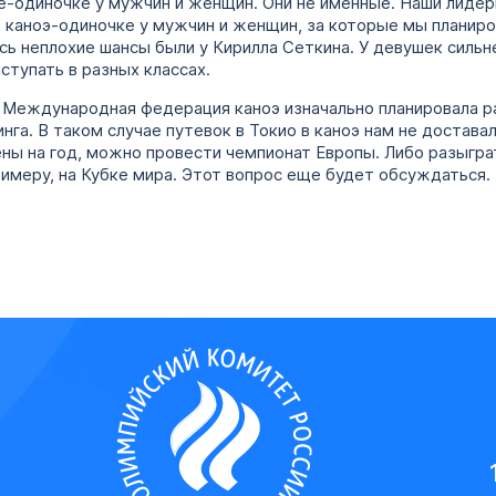
ке-одиночке у мужчин и женщин. Они не именные. Наши лидер
в каноэ-одиночке у мужчин и женщин, за которые мы планиро
сь неплохие шансы были у Кирилла Сеткина. У девушек сильн
ступать в разных классах.
 Международная федерация каноэ изначально планировала р
нга. В таком случае путевок в Токио в каноэ нам не достава
ны на год, можно провести чемпионат Европы. Либо разыгра
римеру, на Кубке мира. Этот вопрос еще будет обсуждаться.