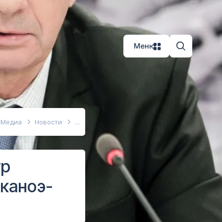
Меню
Медиа
Новости
гр
 каноэ-