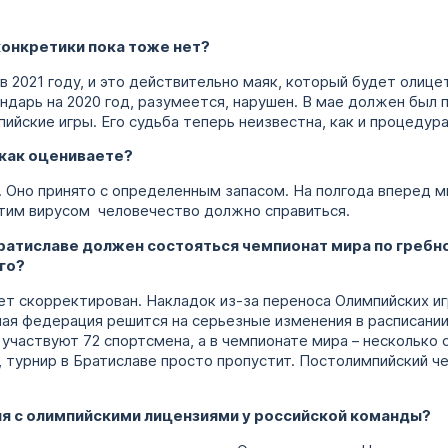
онкретики пока тоже нет?
в 2021 году, и это действительно маяк, который будет олиц
арь на 2020 год, разумеется, нарушен. В мае должен был 
ийские игры. Его судьба теперь неизвестна, как и процедур
д как оцениваете?
. Оно принято с определенным запасом. На полгода вперед м
 этим вирусом человечество должно справиться.
 Братиславе должен состояться чемпионат мира по гребн
го?
дет скорректирован. Накладок из-за переноса Олимпийских и
ая федерация решится на серьезные изменения в расписании
 участвуют 72 спортсмена, а в чемпионате мира – несколько 
о, турнир в Братиславе просто пропустит. Постолимпийский ч
ия с олимпийскими лицензиями у российской команды?