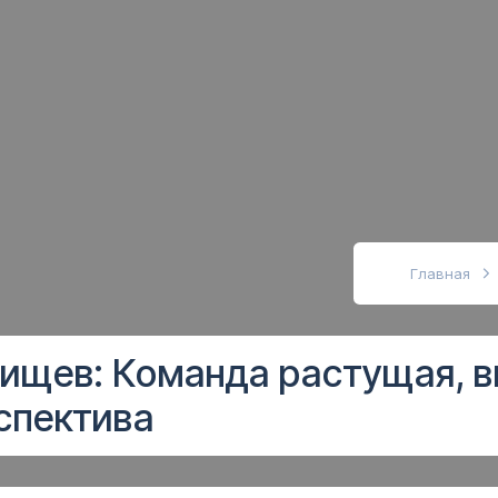
абовидящих
Главная
ищев: Команда растущая, в
спектива