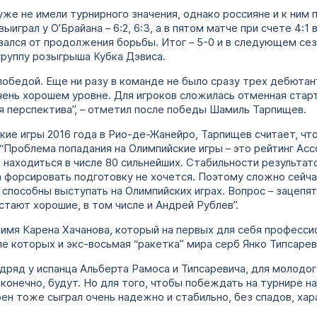
же не имели турнирного значения, однако россияне и к ним 
играл у О’Брайана – 6:2, 6:3, а в пятом матче при счете 4:1 
зался от продолжения борьбы. Итог – 5-0 и в следующем се
группу розыгрыша Кубка Дэвиса.
победой. Еще ни разу в команде не было сразу трех дебютан
очень хорошем уровне. Для игроков сложилась отменная стар
ая перспектива”, – отметил после победы Шамиль Тарпищев.
кие игры 2016 года в Рио-де-Жанейро, Тарпищев считает, чт
 “Проблема попадания на Олимпийские игры – это рейтинг Ас
 находиться в числе 80 сильнейших. Стабильности результа
, а форсировать подготовку не хочется. Поэтому сложно сейч
 способны выступать на Олимпийских играх. Вопрос – зацепятс
стают хорошие, в том числе и Андрей Рублев”.
 имя Карена Хачанова, который на первых для себя професси
е которых и экс-восьмая “ракетка” мира серб Янко Типсарев
одряд у испанца Альберта Рамоса и Типсаревича, для молодог
 конечно, будут. Но для того, чтобы побеждать на турнире н
рен тоже сыграл очень надежно и стабильно, без спадов, х