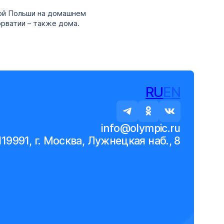
дой Польши на домашнем
орватии – также дома.
RU
EN
info@olympic.ru
119991, г. Москва, Лужнецкая наб., 8