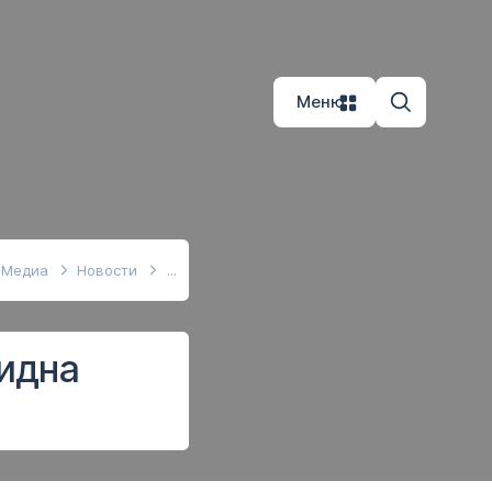
Меню
Медиа
Новости
идна