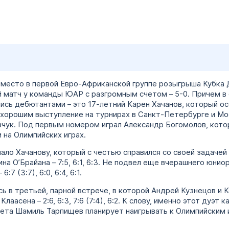
 место в первой Евро-Африканской группе розыгрыша Кубка 
 матч у команды ЮАР с разгромным счетом – 5-0. Причем в 
лись дебютантами – это 17-летний Карен Хачанов, который ос
хорошим выступление на турнирах в Санкт-Петербурге и Мо
авчук. Под первым номером играл Александр Богомолов, кот
и на Олимпийских играх.
ло Хачанову, который с честью справился со своей задачей 
 О’Брайана – 7:5, 6:1, 6:3. Не подвел еще вчерашнего юнио
7 (3:7), 6:0, 6:4, 6:1.
ь в третьей, парной встрече, в которой Андрей Кузнецов и 
аасена – 2:6, 6:3, 7:6 (7:4), 6:2. К слову, именно этот дуэт к
та Шамиль Тарпищев планирует наигрывать к Олимпийским и