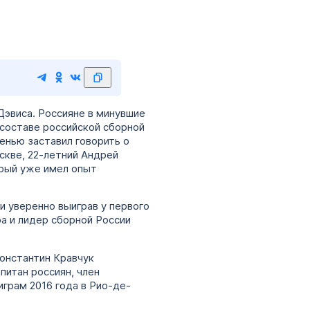
Дэвиса. Россияне в минувшие
составе российской сборной
енью заставил говорить о
скве, 22-летний Андрей
орый уже имел опыт
и уверенно выиграв у первого
ра и лидер сборной России
Константин Кравчук
апитан россиян, член
грам 2016 года в Рио-де-