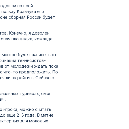
подошли со всей
в пользу Кравчука его
зоне сборная России будет
тов. Конечно, я доволен
товая площадка, команда
о многое будет зависеть от
социации теннисистов-
тов от молодежи ждать пока
ас что-то предположить. По
я ли за рейтинг. Сейчас с
ональных турнирах, смог
ич.
о игрока, можно считать
адо еще 2-3 года. В матче
арактерных для молодых