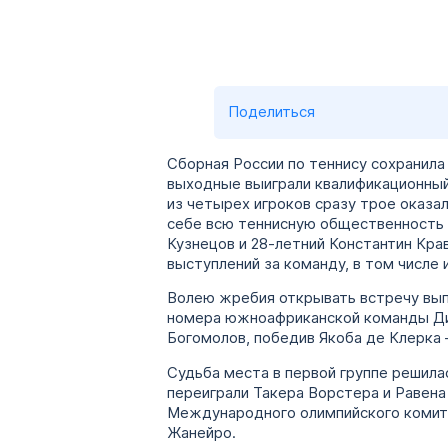
Поделиться
Сборная России по теннису сохранила
выходные выиграли квалификационный
из четырех игроков сразу трое оказа
себе всю теннисную общественность 
Кузнецов и 28-летний Константин Кр
выступлений за команду, в том числе 
Волею жребия открывать встречу выпа
номера южноафриканской команды Дина
Богомолов, победив Якоба де Клерка – 6:
Судьба места в первой группе решилас
переиграли Такера Ворстера и Равена Кл
Международного олимпийского комите
Жанейро.