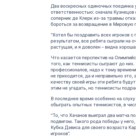
Два воскресных одиночных поединка у
ответственностью: сначала Кузнецов вы
соперник де Клерк из-за травмы отка
бороться за возвращение в Мировую 
“Хотел бы поздравить всех игроков с 
результатом, все ребята сыграли на 
растущая, и я доволен – видна хорош
Что касается перспектив на Олимпийс
того, как теннисисты сыграют до них.
профессионалов, надо к тому времени
не приходится, да и неправильно это
качеству своей игры эти ребята будут
этим не угадать, но теннисисты подра
В последнее время особенно на слуху
обыграть опытных теннисистов, в числ
“То, что Хачанов выиграл два матча п
подвигом. Такого рода победы у него,
Кубка Дэвиса для своего возраста Ка
игроков”.