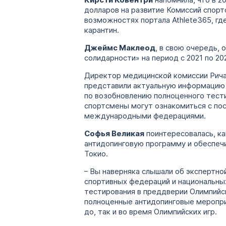
Кирсти Ковентри
напомнила, что в 2
долларов на развитие Комиссий спорт
возможностях портала Athlete365, гд
карантин.
Джеймс Маклеод
, в свою очередь,
солидарности» на период с 2021 по 2
Директор медицинской комиссии Рича
представили актуальную информацию о
по возобновлению полноценного тести
спортсмены могут ознакомиться с по
международными федерациями.
Софья Великая
поинтересовалась, к
антидопинговую программу и обеспечи
Токио.
– Вы наверняка слышали об экспертно
спортивных федераций и национальных
тестирования в преддверии Олимпийски
полноценные антидопинговые меропри
до, так и во время Олимпийских игр.