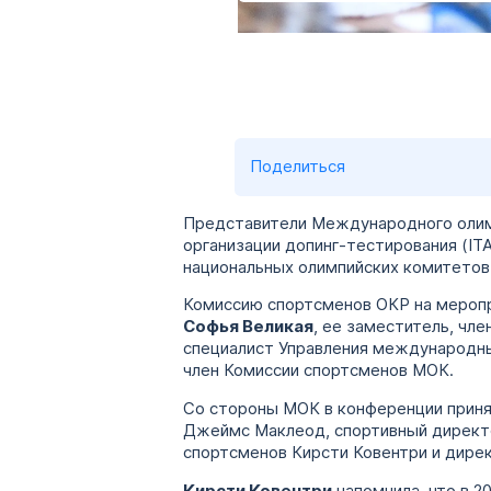
Поделиться
Представители Международного олимп
организации допинг-тестирования (I
национальных олимпийских комитето
Комиссию спортсменов ОКР на меропр
Софья Великая
, ее заместитель, чл
специалист Управления международн
член Комиссии спортсменов МОК.
Со стороны МОК в конференции приня
Джеймс Маклеод, спортивный директо
спортсменов Кирсти Ковентри и дире