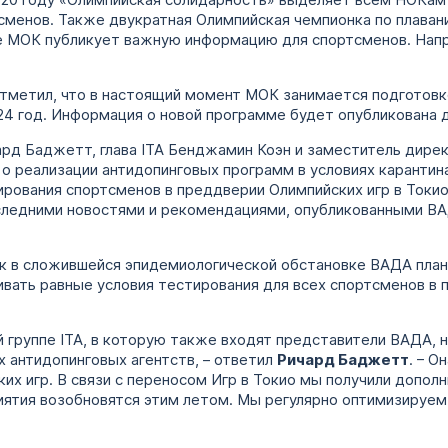
020 году «Олимпийская солидарность» выделяет всем НОКам 
сменов. Также двукратная Олимпийская чемпионка по плаван
е МОК публикует важную информацию для спортсменов. Напр
 отметил, что в настоящий момент МОК занимается подготовк
024 год. Информация о новой программе будет опубликована 
рд Баджетт, глава ITA Бенджамин Коэн и заместитель дир
 реализации антидопинговых программ в условиях карантина,
рования спортсменов в преддверии Олимпийских игр в Токио
следними новостями и рекомендациями, опубликованными ВАД
ак в сложившейся эпидемиологической обстановке ВАДА пла
вать равные условия тестирования для всех спортсменов в 
й группе ITA, в которую также входят представители ВАДА,
 антидопинговых агентств, – ответил
Ричард Баджетт
. – О
х игр. В связи с переносом Игр в Токио мы получили дополн
ятия возобновятся этим летом. Мы регулярно оптимизируем