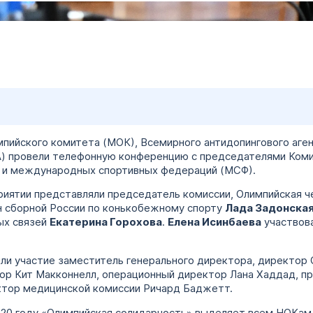
ийского комитета (МОК), Всемирного антидопингового аген
TA) провели телефонную конференцию с председателями Ком
в и международных спортивных федераций (МСФ).
иятии представляли председатель комиссии, Олимпийская ч
ен сборной России по конькобежному спорту
Лада Задонска
ых связей
Екатерина Горохова
.
Елена Исинбаева
участвова
ли участие заместитель генерального директора, директор
р Кит Макконнелл, операционный директор Лана Хаддад, п
ктор медицинской комиссии Ричард Баджетт.