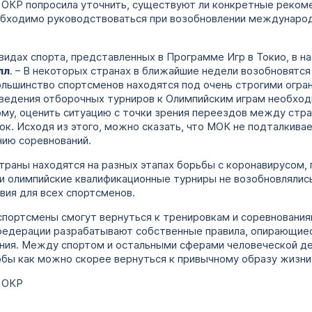
 ОКР попросила уточнить, существуют ли конкретные реко
бходимо руководствоваться при возобновлении международ
 видах спорта, представленных в Программе Игр в Токио, в 
лл
. – В некоторых странах в ближайшие недели возобновятся
ольшинство спортсменов находятся под очень строгими огра
ведения отборочных турниров к Олимпийским играм необход
му, оценить ситуацию с точки зрения переездов между стра
ок. Исходя из этого, можно сказать, что МОК не подталки
ию соревнований.
траны находятся на разных этапах борьбы с коронавирусом,
 олимпийские квалификационные турниры не возобновлялись 
вия для всех спортсменов.
спортсмены смогут вернуться к тренировкам и соревнования
федерации разрабатывают собственные правила, опирающие
ния. Между спортом и остальными сферами человеческой де
бы как можно скорее вернуться к привычному образу жизни
 ОКР