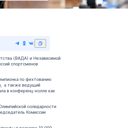
тства (ВАДА) и Независимой
иссий спортсменов
емпионка по фехтованию
я
, а также ведущий
ла в конференц-колле как
 Олимпийской солидарности
редседатель Комиссии