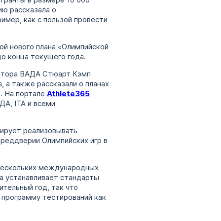
гранты в размере 10 000
ию рассказала о
имер, как с пользой провести
ой нового плана «Олимпийской
до конца текущего года.
ектора ВАДА Стюарт Кэмп
 а также рассказали о планах
. На портале
Athlete365
А, ITA и всеми
нирует реализовывать
преддверии Олимпийских игр в
 нескольких международных
на устанавливает стандарты
ительный год, так что
 программу тестирований как