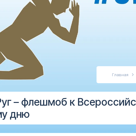
абовидящих
Главная
г – флешмоб к Всероссий
у дню