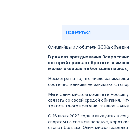
Поделиться
Олимпийцы и любители ЗОЖа объединят
В рамках празднования Всероссий
который призван обратить внимание
малых скверах и в больших парках,
Несмотря на то, что число занимающи
соотечественники не занимаются спор
Мы в Олимпийском комитете России ув
связать со своей средой обитания. Ч
тратить много времени, главное – ув
С 16 июня 2023 года в аккаунтах в со
спортом на свежем воздухе, коротк
станет большая Олимпийская зарядка,