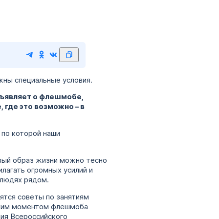
жны специальные условия.
бъявляет о флешмобе,
 где это возможно – в
 по которой наши
овый образ жизни можно тесно
илагать огромных усилий и
 людях рядом.
ятся советы по занятиям
рким моментом флешмоба
ния Всероссийского