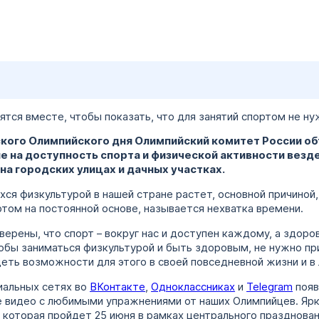
ся вместе, чтобы показать, что для занятий спортом не ну
ского Олимпийского дня Олимпийский комитет России о
 на доступность спорта и физической активности везде,
 на городских улицах и дачных участках.
хся физкультурой в нашей стране растет, основной причиной,
том на постоянной основе, называется нехватка времени.
ерены, что спорт – вокруг нас и доступен каждому, а здор
тобы заниматься физкультурой и быть здоровым, не нужно пр
идеть возможности для этого в своей повседневной жизни и в
циальных сетях во
ВКонтакте
,
Одноклассниках
и
Telegram
появ
ие видео с любимыми упражнениями от наших Олимпийцев. Я
 которая пройдет 25 июня в рамках центрального празднова