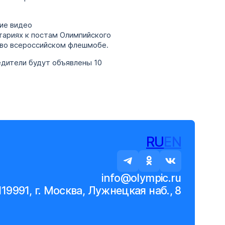
ие видео
тариях к постам Олимпийского
 во всероссийском флешмобе.
едители будут объявлены 10
RU
EN
info@olympic.ru
119991, г. Москва, Лужнецкая наб., 8