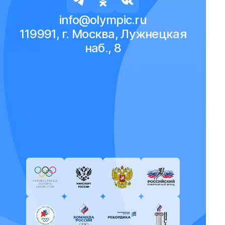
info@olympic.ru
119991, г. Москва, Лужнецкая
наб., 8