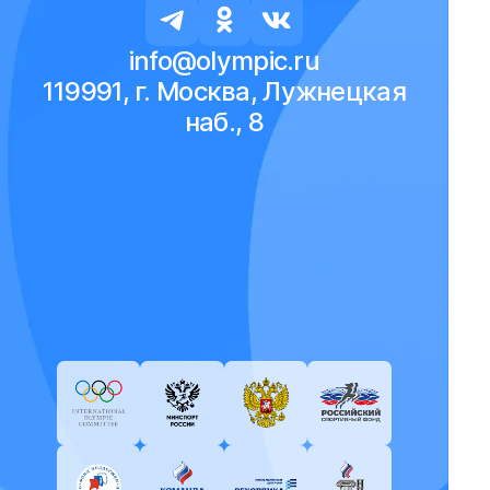
info@olympic.ru
119991, г. Москва, Лужнецкая
наб., 8