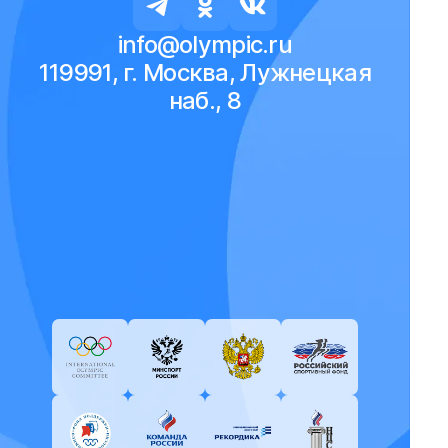
info@olympic.ru
119991, г. Москва, Лужнецкая
наб., 8