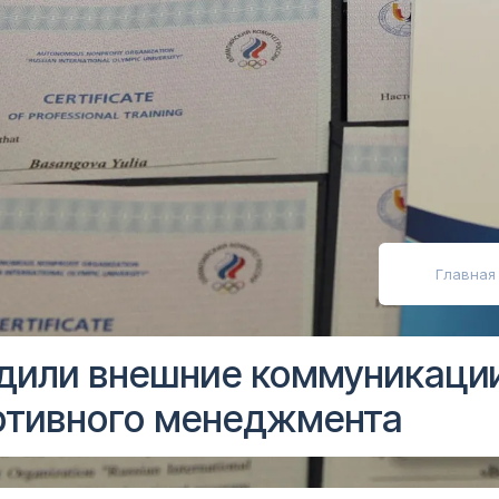
абовидящих
Главная
дили внешние коммуникации
ртивного менеджмента