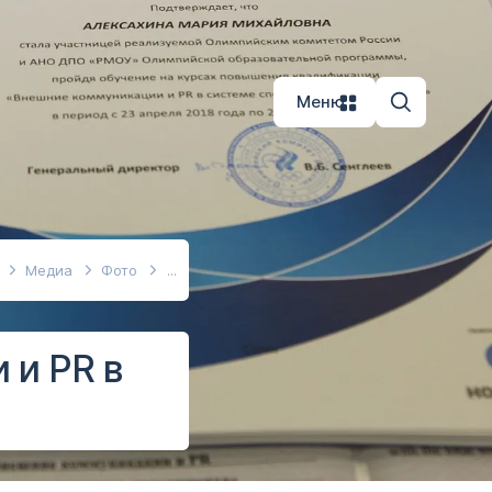
Меню
Медиа
Фото
 и PR в