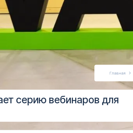
абовидящих
Главная
ает серию вебинаров для