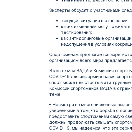
Тим Рикеттс
, директор по ста
Эксперты обсудят с участниками сле
текущая ситуация в отношении т
каких изменений могут ожидать
тестирования;
как антидопинговые организаци
недопущения в условиях сокращ
Спортсменам предлагается зарегистр
организациям всего мира предлагает
В конце мая ВАДА и Комиссия спортс
COVID-19 для информирования спортсме
спорт может выстоять в эти трудные
Комиссии спортсменов ВАДА в стремл
теме.
– Несмотря на многочисленные вызов
уверенными в том, что борьба с допи
предоставить спортсменам самую све
должны продолжать слышать спортсме
COVID-19, мы надеемся, что эта сери