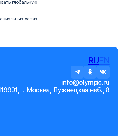
овать глобальную
социальных сетях.
RU
EN
info@olympic.ru
119991, г. Москва, Лужнецкая наб., 8