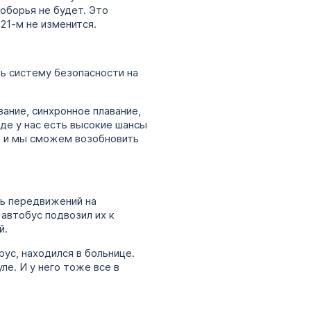
оборья не будет. Это
21-м не изменится.
ь систему безопасности на
ание, синхронное плавание,
зде у нас есть высокие шансы
у, и мы сможем возобновить
ть передвижений на
автобус подвозил их к
й.
ус, находился в больнице.
ле. И у него тоже все в