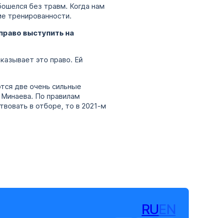
бошелся без травм. Когда нам
ие тренированности.
 право выступить на
оказывает это право. Ей
тся две очень сильные
 Минаева. По правилам
твовать в отборе, то в 2021-м
RU
EN