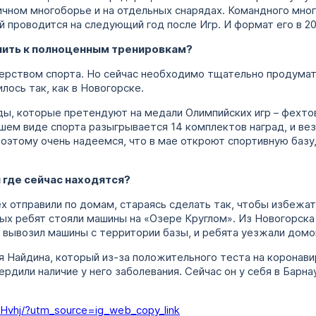
чном многоборье и на отдельных снарядах. Командного мног
й проводится на следующий год после Игр. И формат его в 20
упить к полноценным тренировкам?
ерством спорта. Но сейчас необходимо тщательно продумат
лось так, как в Новогорске.
ы, которые претендуют на медали Олимпийских игр – фехтов
ашем виде спорта разыгрывается 14 комплектов наград, и ве
Поэтому очень надеемся, что в мае откроют спортивную баз
и где сейчас находятся?
сех отправили по домам, стараясь сделать так, чтобы избежа
х ребят стояли машины на «Озере Круглом». Из Новогорска 
 вывозил машины с территории базы, и ребята уезжали домо
 Найдина, который из-за положительного теста на коронавир
дили наличие у него заболевания. Сейчас он у себя в Барнау
Hvhj/?utm_source=ig_web_copy_link