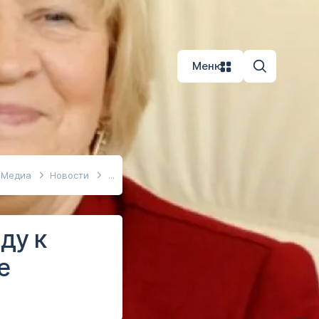
Меню
Медиа
Новости
ду к
е