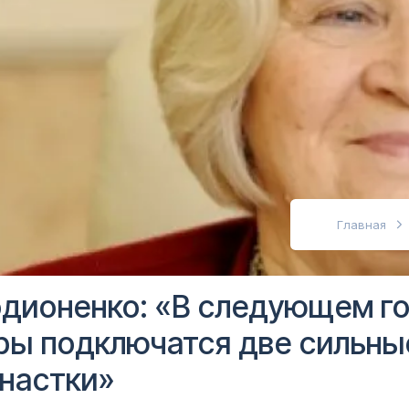
абовидящих
Главная
дионенко: «В следующем го
ры подключатся две сильны
настки»