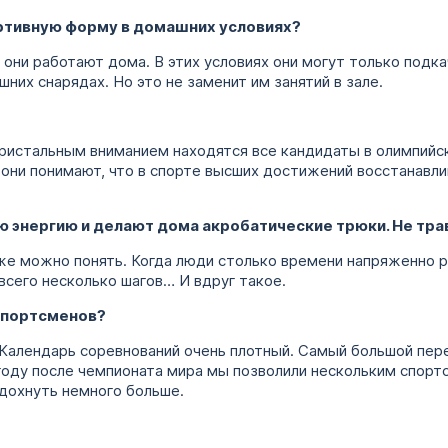
ртивную форму в домашних условиях?
м они работают дома. В этих условиях они могут только подк
них снарядах. Но это не заменит им занятий в зале.
пристальным вниманием находятся все кандидаты в олимпийс
 они понимают, что в спорте высших достижений восстанавл
ю энергию и делают дома акробатические трюки. Не тра
тоже можно понять. Когда люди столько времени напряженно 
 всего несколько шагов… И вдруг такое.
 спортсменов?
. Календарь соревнований очень плотный. Самый большой пе
 году после чемпионата мира мы позволили нескольким спорт
тдохнуть немного больше.