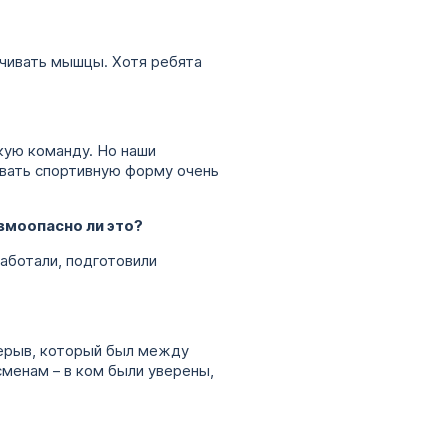
ачивать мышцы. Хотя ребята
кую команду. Но наши
ивать спортивную форму очень
вмоопасно ли это?
работали, подготовили
рерыв, который был между
сменам – в ком были уверены,