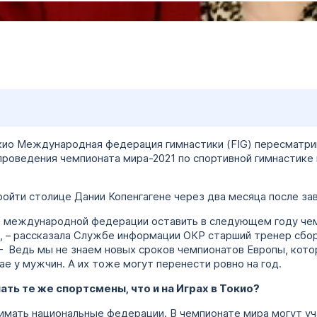
окио Международная федерация гимнастики (FIG) пересматри
проведения чемпионата мира-2021 по спортивной гимнастике
йти столице Дании Копенгагене через два месяца после за
 международной федерации оставить в следующем году чем
, – рассказала Службе информации ОКР старший тренер сбор
 – Ведь мы не знаем новых сроков чемпионатов Европы, кот
мае у мужчин. А их тоже могут перенести ровно на год.
ать те же спортсмены, что и на Играх в Токио?
имать национальные федерации. В чемпионате мира могут уч