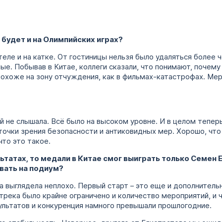
о будет и на Олимпийских играх?
отеле и на катке. От гостиницы нельзя было удаляться более 
. Побывав в Китае, коллеги сказали, что понимают, почему 
охоже на зону отчуждения, как в фильмах-катастрофах. Ме
ий не слышала. Всё было на высоком уровне. И в целом теперь
точки зрения безопасности и антиковидных мер. Хорошо, что
что это такое.
льтатах, то медали в Китае смог выиграть только Семен 
вать на подиум?
да выглядела неплохо. Первый старт – это еще и дополнитель
трека было крайне ограничено и количество мероприятий, и 
зультатов и конкуренция намного превышали прошлогодние.