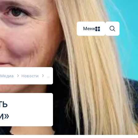
Меню
Медиа
Новости
ть
и»