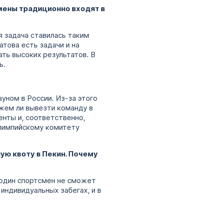
смены традиционно входят в
я задача ставилась таким
атова есть задачи и на
ть высоких результатов. В
ь.
ауном в России. Из-за этого
жем ли вывезти команду в
енты и, соответственно,
Олимпийскому комитету
ную квоту в Пекин. Почему
и один спортсмен не сможет
индивидуальных забегах, и в