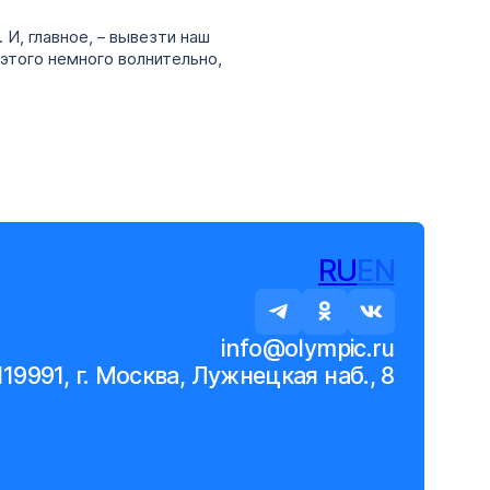
 И, главное, – вывезти наш
 этого немного волнительно,
RU
EN
info@olympic.ru
119991, г. Москва, Лужнецкая наб., 8