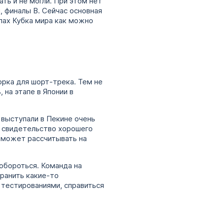
ть и не могли. При этом нет
, финалы В. Сейчас основная
апах Кубка мира как можно
орка для шорт-трека. Тем не
 на этапе в Японии в
 выступали в Пекине очень
е свидетельство хорошего
н может рассчитывать на
побороться. Команда на
транить какие-то
 тестированиями, справиться