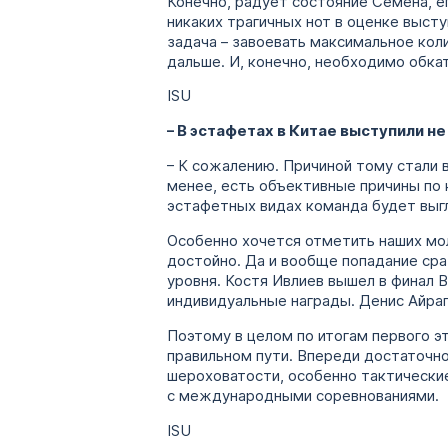
Конечно, радует состояние Семена, ег
никаких трагичных нот в оценке высту
задача – завоевать максимальное кол
дальше. И, конечно, необходимо обк
ISU
– В эстафетах в Китае выступили н
– К сожалению. Причиной тому стали 
менее, есть объективные причины по к
эстафетных видах команда будет выг
Особенно хочется отметить наших мол
достойно. Да и вообще попадание сра
уровня. Костя Ивлиев вышел в финал В
индивидуальные награды. Денис Айрап
Поэтому в целом по итогам первого эт
правильном пути. Впереди достаточно
шероховатости, особенно тактические
с международными соревнованиями.
ISU