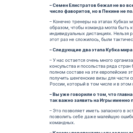
– Семен Елистратов бежал не во в
число фаворитов, но в Пекине не п
– Конечно тренеры на этапах Кубках м
образом, чтобы команда могла быть ко
индивидуальных дистанциях. Нельзя р
этот раз не сложилось, были тактичес
– Следующие два этапа Кубка мира 
– У нас остается очень много организ
консульства и посольства ряда стран
полном составе на эти европейские эт
получить шенгенские визы для части 
России, который в том числе и в это
– Вы уже говорили о том, что глав
так важно заявить на Игры именно 
– Это позволяет иметь запасного в эс
позволить себе даже малейшую ошибку.
командных.
– Каковы перспективы эту задачу 