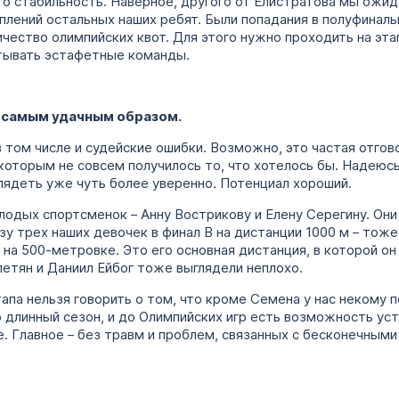
о стабильность. Наверное, другого от Елистратова мы ожида
плений остальных наших ребят. Были попадания в полуфиналы
ичество олимпийских квот. Для этого нужно проходить на эт
атывать эстафетные команды.
е самым удачным образом.
в том числе и судейские ошибки. Возможно, это частая отгов
оторым не совсем получилось то, что хотелось бы. Надеюсь,
лядеть уже чуть более уверенно. Потенциал хороший.
одых спортсменок – Анну Вострикову и Елену Серегину. Они
зу трех наших девочек в финал В на дистанции 1000 м – тож
 на 500-метровке. Это его основная дистанция, в которой о
етян и Даниил Ейбог тоже выглядели неплохо.
апа нельзя говорить о том, что кроме Семена у нас некому 
 длинный сезон, и до Олимпийских игр есть возможность ус
. Главное – без травм и проблем, связанных с бесконечными