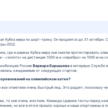
тап Кубка мира по шорт-треку. Он продлится до 31 октября. 
гры-2022.
на, где в рамках Кубка мира они смогли протестировать оли
 – «золото» на дистанции 1500 м и «серебро» на 1000 м на 
ькобежцев России
Варвара Барышева
в интервью Службе 
делилась ожиданиями от следующих стартов.
 соревнований на олимпийском катке?
то все отметили очень быстрый лед. Это радует, поскольку ч
тае, то они очень жесткие. Команда сдавала тесты перед к
лнение, но всё в итоге прошло хорошо и наши спортсмены в 