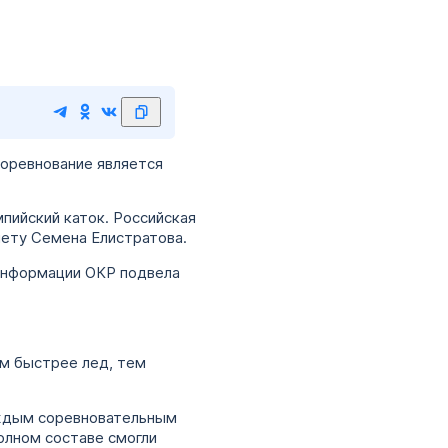
Соревнование является
мпийский каток. Российская
счету Семена Елистратова.
информации ОКР подвела
ем быстрее лед, тем
аждым соревновательным
полном составе смогли