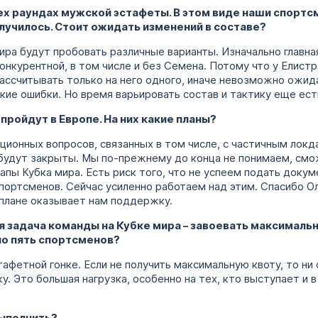
сех раундах мужской эстафеты. В этом виде наши спорт
олучилось. Стоит ожидать изменений в составе?
ира будут пробовать различные варианты. Изначально главна
нкурентной, в том числе и без Семена. Потому что у Елистр
ассчитывать только на него одного, иначе невозможно ожида
кие ошибки. Но время варьировать состав и тактику еще ест
пройдут в Европе. На них какие планы?
ационных вопросов, связанных в том числе, с частичным локд
 будут закрыты. Мы по-прежнему до конца не понимаем, смо
апы Кубка мира. Есть риск того, что не успеем подать докум
спортсменов. Сейчас усиленно работаем над этим. Спасибо 
м плане оказывает нам поддержку.
ная задача команды на Кубке мира – завоевать максималь
по пять спортсменов?
тафетной гонке. Если не получить максимальную квоту, то н
 Это большая нагрузка, особенно на тех, кто выступает и в 
выполнить?