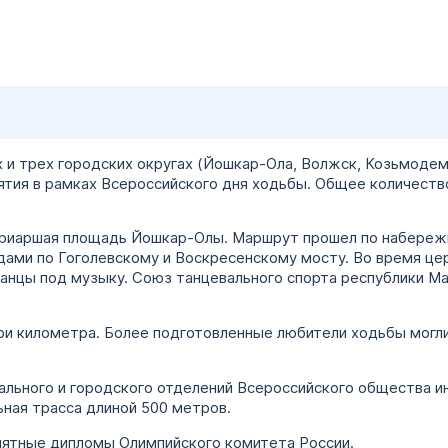
х и трех городских округах (Йошкар-Ола, Волжск, Козьмоде
тия в рамках Всероссийского дня ходьбы. Общее количество
триаршая площадь Йошкар-Олы. Маршрут прошел по набереж
дами по Гоголевскому и Воскресенскому мосту. Во время ц
танцы под музыку. Союз танцевального спорта республики М
ри километра. Более подготовленные любители ходьбы могл
нального и городского отделений Всероссийского общества ин
ная трасса длиной 500 метров.
мятные дипломы Олимпийского комитета России.