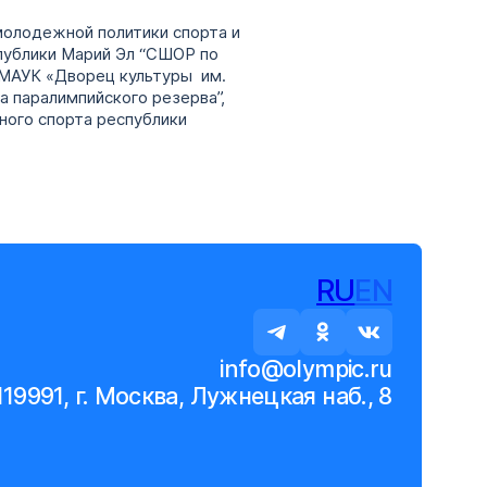
молодежной политики спорта и
публики Марий Эл “СШОР по
 МАУК «Дворец культуры им.
а паралимпийского резерва”,
ного спорта республики
RU
EN
info@olympic.ru
119991, г. Москва, Лужнецкая наб., 8