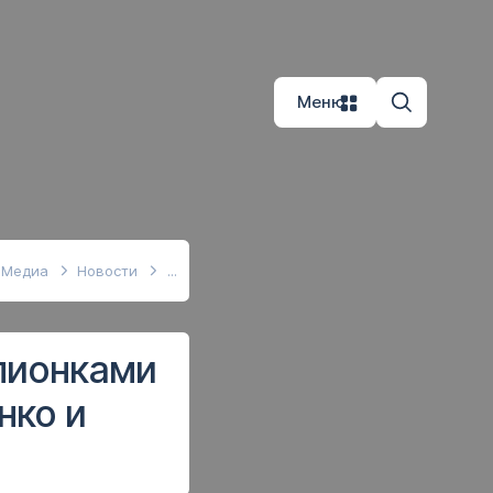
Меню
Медиа
Новости
пионками
нко и