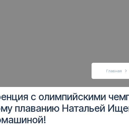
абовидящих
Главная
енция с олимпийскими чем
ому плаванию Натальей Ище
омашиной!