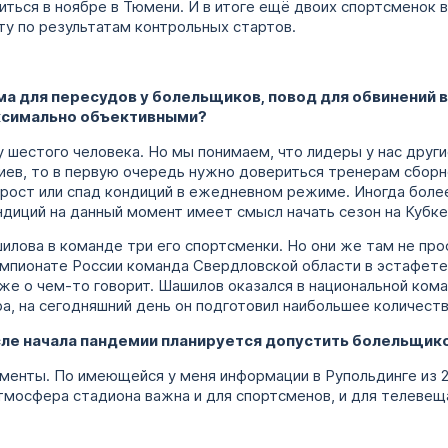
виться в ноябре в Тюмени. И в итоге ещё двоих спортсменок
у по результатам контрольных стартов.
ма для пересудов у болельщиков, повод для обвинений в
ксимально объективными?
 шестого человека. Но мы понимаем, что лидеры у нас другие,
иев, то в первую очередь нужно довериться тренерам сборн
х рост или спад кондиций в ежедневном режиме. Иногда боле
диций на данный момент имеет смысл начать сезон на Кубке
илова в команде три его спортсменки. Но они же там не прос
емпионате России команда Свердловской области в эстафете
же о чем-то говорит. Шашилов оказался в национальной ком
ра, на сегодняшний день он подготовил наибольшее количест
осле начала пандемии планируется допустить болельщико
аменты. По имеющейся у меня информации в Рупольдинге из 
Атмосфера стадиона важна и для спортсменов, и для телевеща