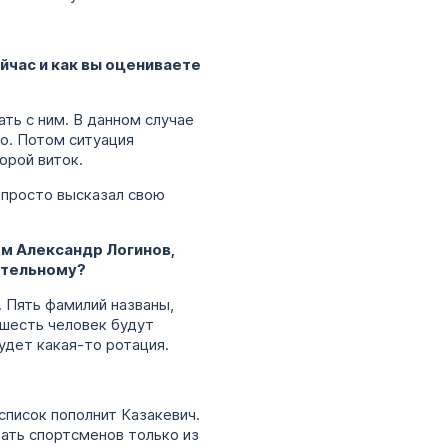
йчас и как вы оцениваете
ать с ним. В данном случае
ло. Потом ситуация
орой виток.
 просто высказал свою
ем Александр Логинов,
чательному?
. Пять фамилий названы,
 шесть человек будут
удет какая-то ротация.
список пополнит Казакевич.
рать спортсменов только из