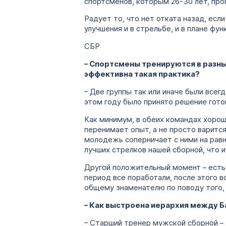
спортсменов, которым 26-30 лет, про
Радует то, что нет отката назад, ес
улучшения и в стрельбе, и в плане фу
СБР
– Спортсмены тренируются в разны
эффективна такая практика?
– Две группы так или иначе были всег
этом году было принято решение гото
Как минимум, в обеих командах хорош
перенимает опыт, а не просто варится
молодежь соперничает с ними на равн
лучших стрелков нашей сборной, что и
Другой положительный момент – есть 
период все поработали, после этого 
общему знаменателю по поводу того, 
– Как выстроена иерархия между 
– Старший тренер мужской сборной – 