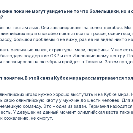
екине пока не могут увидеть не то что болельщики, но и
й?
бы по тестам лыж. Они запланированы на конец декабря. Мы
лимпийских игр и спокойно покататься по трассе, освоиться,
трассу, большой проблемы я не вижу, раз ее не видел никто и
вать различные лыжи, структуры, мази, парафины. У нас ест
благодаря поддержке ОКР и его Инновационному центру. Под
 запланирован на октябрь и пройдет в Тюмени. Затем продол
рт понятен. В этой связи Кубок мира рассматривается тол
лимпийских играх нужно хорошо выступать и на Кубке мира. 
ь свою олимпийскую квоту у мужчин до шести человек. Для 
 немецкую команду. Это – одна из задач. Германия находится
 есть. У девушек на данный момент олимпийская квота также
к сожалению, не смогут.