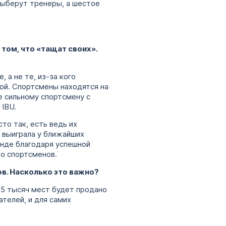
 выберут тренеры, а шестое
 том, что «тащат своих».
 а не те, из-за кого
ой. Спортсмены находятся на
е сильному спортсмену с
 IBU.
то так, есть ведь их
 выиграла у ближайших
анде благодаря успешной
во спортсменов.
в. Насколько это важно?
25 тысяч мест будет продано
телей, и для самих