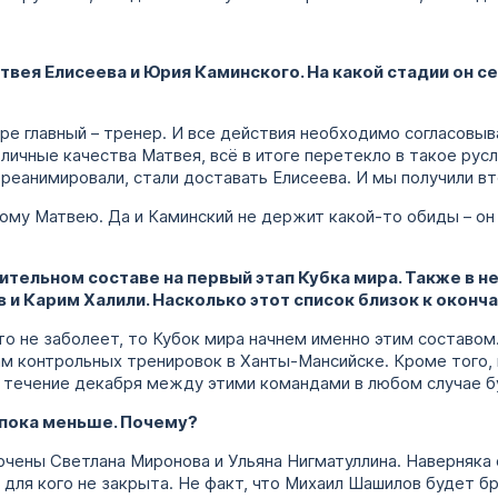
вея Елисеева и Юрия Каминского. На какой стадии он се
ре главный – тренер. И все действия необходимо согласовыв
 личные качества Матвея, всё в итоге перетекло в такое рус
 реанимировали, стали доставать Елисеева. И мы получили вт
мому Матвею. Да и Каминский не держит какой-то обиды – он
ительном составе на первый этап Кубка мира. Также в н
 и Карим Халили. Насколько этот список близок к окон
кто не заболеет, то Кубок мира начнем именно этим составом
ам контрольных тренировок в Ханты-Мансийске. Кроме того,
 в течение декабря между этими командами в любом случае б
 пока меньше. Почему?
ючены Светлана Миронова и Ульяна Нигматуллина. Наверняка 
 для кого не закрыта. Не факт, что Михаил Шашилов будет б