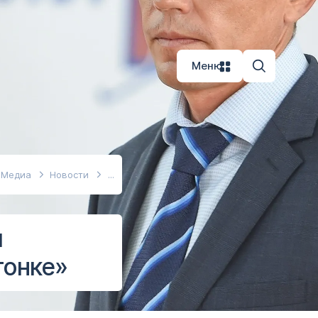
Меню
Медиа
Новости
ы
гонке»