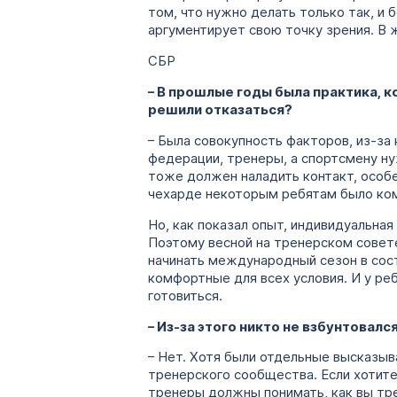
том, что нужно делать только так, и 
аргументирует свою точку зрения. В 
СБР
– В прошлые годы была практика, 
решили отказаться?
– Была совокупность факторов, из-за
федерации, тренеры, а спортсмену ну
тоже должен наладить контакт, особе
чехарде некоторым ребятам было ком
Но, как показал опыт, индивидуальная
Поэтому весной на тренерском совет
начинать международный сезон в сост
комфортные для всех условия. И у реб
готовиться.
– Из-за этого никто не взбунтовалс
– Нет. Хотя были отдельные высказыва
тренерского сообщества. Если хотите 
тренеры должны понимать, как вы тре