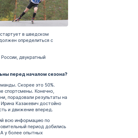
 4 фото
 стартует в шведском
 должен определиться с
 России, двукратный
льны перед началом сезона?
оманды. Скорее это 50%.
ые спортсмены. Конечно,
ни, порадовали результаты на
 Ирина Казакевич достойно
сть и движение вперед.
щий всю информацию по
отовительный период добились
 А у более опытных