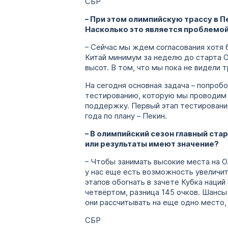
СБР
– При этом олимпийскую трассу в П
Насколько это является проблемо
– Сейчас мы ждем согласования хотя 
Китай минимум за неделю до старта О
высот. В том, что мы пока не видели 
На сегодня основная задача – попробо
тестированию, которую мы проводим 
поддержку. Первый этап тестирования
года по плану – Пекин.
– В олимпийский сезон главный ста
или результаты имеют значение?
– Чтобы занимать высокие места на О
у нас еще есть возможность увеличит
этапов обогнать в зачете Кубка наций
четвёртом, разница 145 очков. Шансы
они рассчитывать на еще одно место, 
СБР