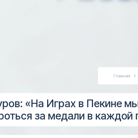
абовидящих
Главная
ров: «На Играх в Пекине м
оться за медали в каждой 