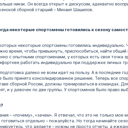
больше никак. Он всегда открыт к дискуссии, адекватно вос
женской сборной старший – Михаил Шашилов.
когда некоторые спортсмены готовились к сезону самост
 которых некоторые спортсмены готовились индивидуально.
жно время, чтобы привыкнуть, приспособиться, найти общий 
нно с опытными спортсменами, у которых есть своя точка з
фортнее работать индивидуально при поддержке личных тр
 подготовка далеко не всем идет на пользу. А в последние го
е было принято консолидированное решение. Теперь все сп
аве сборной России, должны тренироваться в командах. Для
ят, и у девочек по две группы. У спортсменов было право выб
я?
ния – «почему», «зачем». Я отвечал, что это не только мое м
готовиться отдельно – пожалуйста. Но тогда начинайте сезо
нируетесь, что делаете – нужны не просто отчеты, а ежедн