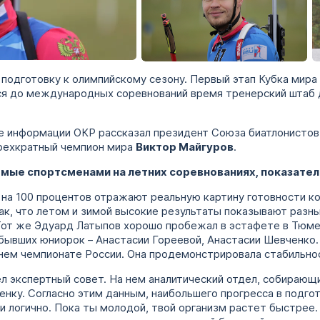
+
подготовку к олимпийскому сезону. Первый этап Кубка мира
еся до международных соревнований время тренерский штаб
бе информации ОКР рассказал президент Союза биатлонистов
трехкратный чемпион мира
Виктор Майгуров
.
емые спортсменами на летних соревнованиях, показате
ни на 100 процентов отражают реальную картину готовности к
ак, что летом и зимой высокие результаты показывают разн
 Тот же Эдуард Латыпов хорошо пробежал в эстафете в Тюме
бывших юниорок – Анастасии Гореевой, Анастасии Шевченко.
етнем чемпионате России. Она продемонстрировала стабильно
ел экспертный совет. На нем аналитический отдел, собираю
енку. Согласно этим данным, наибольшего прогресса в подг
и логично. Пока ты молодой, твой организм растет быстрее.