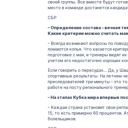
своей группы. Все вместе будут гото
место в команде достанется кандидат
СБР
– Определение состава – вечная те
Какие критерии можно считать ма
– Всегда возникают вопросы по поводу
ломаются копья. Что касается критер
подготовке с мая, и тренеры видят и
учетом его недостаточно хороших кон
Если говорить о пересудах… Да, у Шаш
спортивные результаты. На летнем ч
преследователей три минуты – это то
работе на посту регионального трене
– На этапах Кубка мира впервые п
– Каждая страна установит свои регл
15, то есть примерно 60 процентов. 
болельщиков.