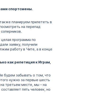
 сами спортсмены.
 также планируем прилететь в
 посмотреть на перепад
з соперников.
ь целая программа по
али заявку, получили
жим работу в Чите, а в конце
ько как репетиция к Играм,
Не будем забывать о том, что
этого нужно за первые шесть
 на третьем месте, мы – на
 составляет пять человек, но