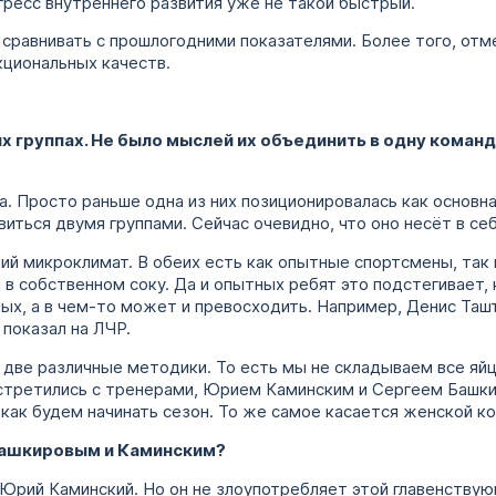
гресс внутреннего развития уже не такой быстрый.
ли сравнивать с прошлогодними показателями. Более того, о
нкциональных качеств.
х группах. Не было мыслей их объединить в одну команд
да. Просто раньше одна из них позиционировалась как основна
виться двумя группами. Сейчас очевидно, что оно несёт в с
ий микроклимат. В обеих есть как опытные спортсмены, так
 в собственном соку. Да и опытных ребят это подстегивает, к
ых, а в чем-то может и превосходить. Например, Денис Таш
 показал на ЛЧР.
две различные методики. То есть мы не складываем все яйца
встретились с тренерами, Юрием Каминским и Сергеем Башки
как будем начинать сезон. То же самое касается женской к
Башкировым и Каминским?
Юрий Каминский. Но он не злоупотребляет этой главенствую