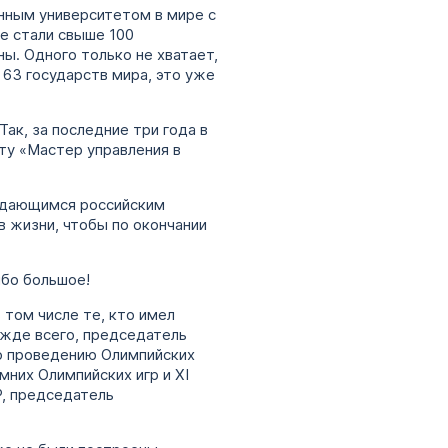
нным университетом в мире с
же стали свыше 100
ы. Одного только не хватает,
 63 государств мира, это уже
ак, за последние три года в
у «Мастер управления в
ыдающимся российским
в жизни, чтобы по окончании
ибо большое!
 том числе те, кто имел
ежде всего, председатель
о проведению Олимпийских
мних Олимпийских игр и XI
, председатель