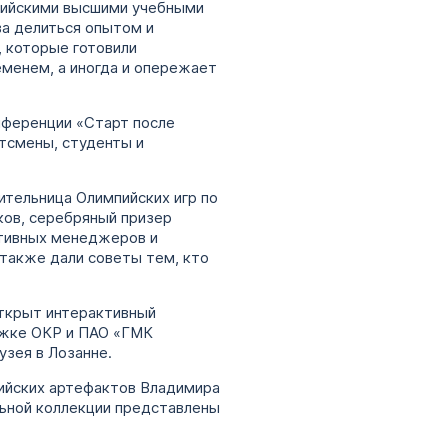
ссийскими высшими учебными
ва делиться опытом и
, которые готовили
еменем, а иногда и опережает
нференции «Старт после
тсмены, студенты и
ительница Олимпийских игр по
ков, серебряный призер
ртивных менеджеров и
 также дали советы тем, кто
открыт интерактивный
ержке ОКР и ПАО «ГМК
зея в Лозанне.
пийских артефактов Владимира
льной коллекции представлены