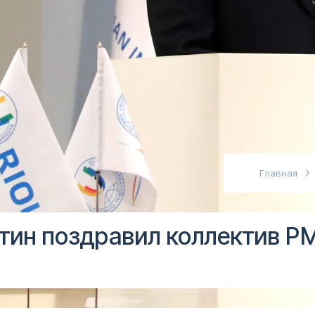
абовидящих
Главная
тин поздравил коллектив Р