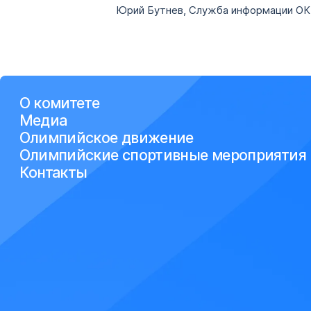
Юрий Бутнев, Служба информации О
О комитете
Медиа
Олимпийское движение
Олимпийские спортивные мероприятия
Контакты