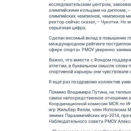
исследовательским центром, завоевал
олимпийскими кольцами на дипломе, 
олимпийских чемпионов, чемпионов ми
ректор сейчас сказал, – Чукотки. Но 
серьёзная цифра.
Сделан весомый вклад в повышение гл
международном рейтинге постдиплом
сфере спорта» РМОУ уверенно занимае
Важно, что вместе с Фондом поддер
атлетам, в буквальном смысле слова 
спортивной карьеры они чувствовали 
Я ещё раз поздравляю коллектив уни
Помимо Владимира Путина, на теплые с
самое непосредственное отношение к 
Координационной комиссии МОК по Иг
игр Жильбер Фелли, член Исполкома М
зимних Паралимпийских игр-2014, пр
Наблюдательного совета РМОУ Алекс