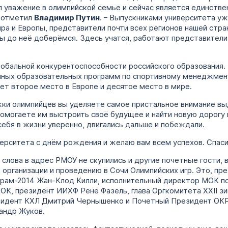
 уважение в олимпийской семье и сейчас является единстве
– отметил
Владимир Путин
. – Выпускниками университета у
ра и Европы, представители почти всех регионов нашей стран
мы до неё доберёмся. Здесь учатся, работают представители
обальной конкурентоспособности российского образования. Т
ных образовательных программ по спортивному менеджмент
т второе место в Европе и десятое место в мире.
жки олимпийцев вы уделяете самое пристальное внимание в
помогаете им выстроить своё будущее и найти новую дорогу 
себя в жизни уверенно, двигались дальше и побеждали.
верситета с днём рождения и желаю вам всем успехов. Спас
лова в адрес РМОУ не скупились и другие почетные гости, в
организации и проведению в Сочи Олимпийских игр. Это, пр
рам-2014 Жан-Клод Килли, исполнительный директор МОК п
ОК, президент ИИХФ Рене Фазель, глава Оргкомитета XXII зи
езидент КХЛ Дмитрий Чернышенко и Почетный Президент ОКР
андр Жуков.