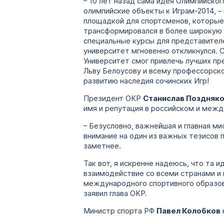
– 10 лет назад сама идея Олимпийско
олимпийские объекты к Играм-2014, –
площадкой для спортсменов, которые
трансформировался в более широкую п
специальные курсы для представител
университет мгновенно откликнулся.
Университет смог привлечь лучших пр
Льву Белоусову и всему профессорск
развитию наследия сочинских Игр!
Президент ОКР
Станислав Поздняк
имя и репутация в российском и меж
– Безусловно, важнейшая и главная ми
внимание на один из важных тезисов 
заметнее.
Так вот, я искренне надеюсь, что та 
взаимодействие со всеми странами и
международного спортивного образова
заявил глава ОКР.
Министр спорта РФ
Павел Колобков