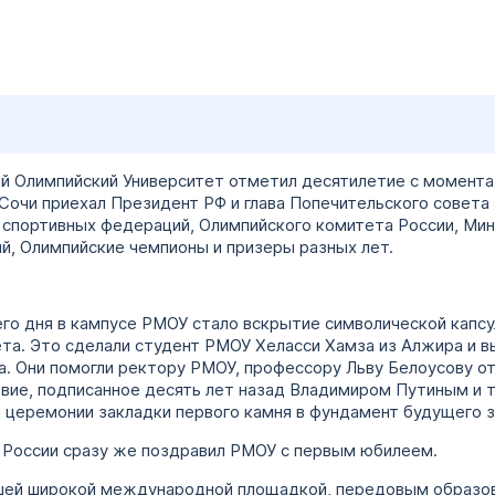
 Олимпийский Университет отметил десятилетие с момента
Сочи приехал Президент РФ и глава Попечительского совета 
портивных федераций, Олимпийского комитета России, Мини
й, Олимпийские чемпионы и призеры разных лет.
его дня в кампусе РМОУ стало вскрытие символической капс
та. Это сделали студент РМОУ Хеласси Хамза из Алжира и в
а. Они помогли ректору РМОУ, профессору Льву Белоусову отк
твие, подписанное десять лет назад Владимиром Путиным и
 церемонии закладки первого камня в фундамент будущего 
т России сразу же поздравил РМОУ с первым юбилеем.
рошей широкой международной площадкой, передовым образо