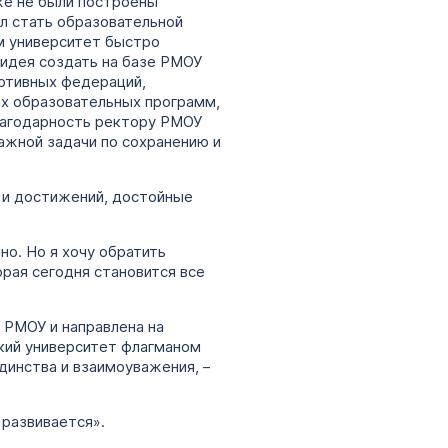
же не были построены
л стать образовательной
м университет быстро
 идея создать на базе РМОУ
ортивных федераций,
ых образовательных программ,
благодарность ректору РМОУ
ажной задачи по сохранению и
в и достижений, достойные
но. Но я хочу обратить
орая сегодня становится все
я РМОУ и направлена на
кий университет флагманом
динства и взаимоуважения, –
развивается».