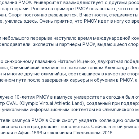
едования РМОУ. Университет взаимодействует с другими ро
 партнерами. Россия на примере РМОУ показывает, что гото
ан. Спорт постоянно развивается. В частности, специалисты
, учились здесь. Очень приятно, что РМОУ идет в ногу со вр
и небольшого перерыва наступило время международной ко
преподаватели, эксперты и партнеры РМОУ, выдающиеся спор
о синхронному плаванию Наталья Ищенко, двукратная побед
кина, Олимпийский чемпион по лыжным гонкам Александр Лег
н и многие другие олимпийцы, состоявшиеся в качестве спо
ненном пути после завершения карьеры и обучении в РМОУ, а
случаю 10-летия РМОУ в кампусе университета сегодня был 
 OVAL (Olympic Virtual Athletic Land), созданный при подд
й уникальным информационным контентом из Олимпийского му
тители кампуса РМОУ в Сочи смогут увидеть коллекцию олим
 экспонатов и продолжает пополняться. Сейчас в этой уника
ачиная с Афин-1896 и заканчивая Пхёнчханом-2018.