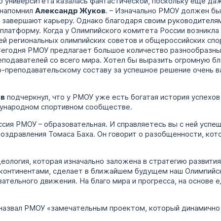
го университета казалась фантастической, поскольку еще да
 напомнил
Александр Жуков
. – Изначально РМОУ должен бы
 завершают карьеру. Однако благодаря своим руководителя
латформу. Когда у Олимпийского комитета России возникла
ей региональных олимпийских советов и общероссийских сп
 Сегодня РМОУ предлагает большое количество разнообразн
еподавателей со всего мира. Хотел бы выразить огромную 
о-преподавательскому составу за успешное решение очень в
ов
подчеркнул, что у РМОУ уже есть богатая история успехо
дународном спортивном сообществе.
ссия РМОУ – образовательная. И справляетесь вы с ней успеш
поздравления Томаса Баха. Он говорит о разобщенности, кот
идеология, которая изначально заложена в стратегию развити
 континентами, сделает в ближайшем будущем наш Олимпийс
тельного движения. На благо мира и прогресса, на основе е
назвал РМОУ «замечательным проектом, который динамично 