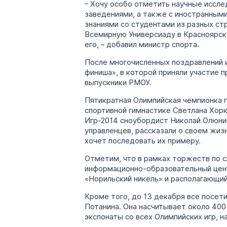
– Хочу особо отметить научные иссл
заведениями, а также с иностранными
знаниями со студентами из разных стр
Всемирную Универсиаду в Красноярске
его, – добавил министр спорта.
После многочисленных поздравлений 
финиша», в которой приняли участие 
выпускники РМОУ.
Пятикратная Олимпийская чемпионка п
спортивной гимнастике Светлана Хор
Игр-2014 сноубордист Николай Олюни
управленцев, рассказали о своем жиз
хочет последовать их примеру.
Отметим, что в рамках торжеств по 
информационно-образовательный центр
«Норильский никель» и располагающи
Кроме того, до 13 декабря все посе
Потанина. Она насчитывает около 400
экспонаты со всех Олимпийских игр, н