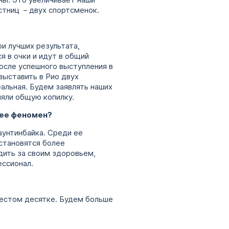
ны. Это увеличивает наши
стниц – двух спортсменок.
ри лучших результата,
 в очки и идут в общий
после успешного выступления в
выставить в Рио двух
еальная. Будем заявлять наших
няли общую копилку.
м ее феномен?
аунтинбайка. Среди ее
 становятся более
дить за своим здоровьем,
ессионал.
шестом десятке. Будем больше