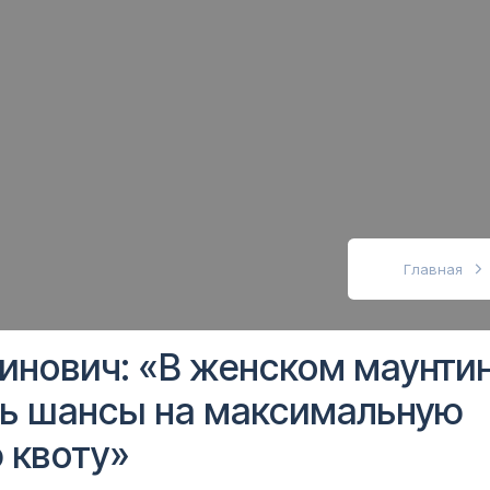
абовидящих
Главная
инович: «В женском маунти
сь шансы на максимальную
 квоту»