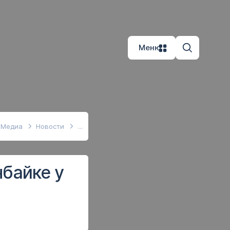
Меню
Медиа
Новости
нбайке у