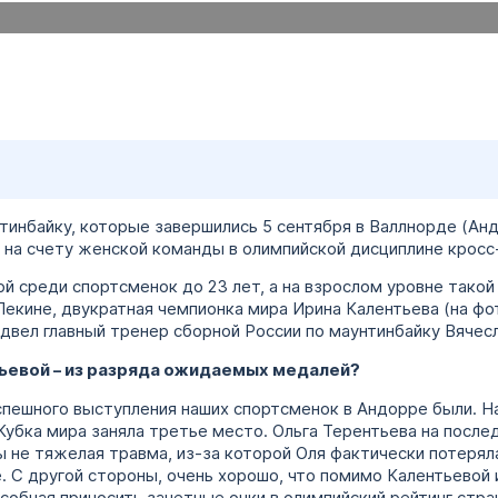
тинбайку, которые завершились 5 сентября в Валлнорде (Анд
 на счету женской команды в олимпийской дисциплине кросс
й среди спортсменок до 23 лет, а на взрослом уровне такой
Пекине, двукратная чемпионка мира Ирина Калентьева (на фот
вел главный тренер сборной России по маунтинбайку Вячесл
ьевой – из разряда ожидаемых медалей?
пешного выступления наших спортсменок в Андорре были. Н
Кубка мира заняла третье место. Ольга Терентьева на после
ы не тяжелая травма, из-за которой Оля фактически потеряла
. С другой стороны, очень хорошо, что помимо Калентьевой 