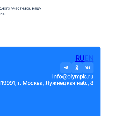
дного участника, нашу
ряны.
RU
EN
info@olympic.ru
119991, г. Москва, Лужнецкая наб., 8