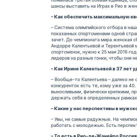
появилась третья боевая единица, сп
шансы выставить на Играх в Рио в же
– Как обеспечить максимальную кв
– Система олимпийского отбора в наше
показанных спортсменами одной стран
зачет. До чемпионата мира женская с
Андорре Калентьевой и Терентьевой м
спортсменок, нужно к 25 мая 2016 год
лидеров на разные гонки, чтобы они н
– Как Ирине Калентьевой в 37 лет
– Вообще-то Калентьева – далеко не 
конкуренток есть те, кому уже за 40.
выносливыми, физически крепкими, п
держать себя в определенных рамках.
– Какие у нас перспективы в мужс
– Увы, не самые радужные. На чемпио
работать с молодежью. Есть перспект
– То есть в Рио-де-Жанейро Росси