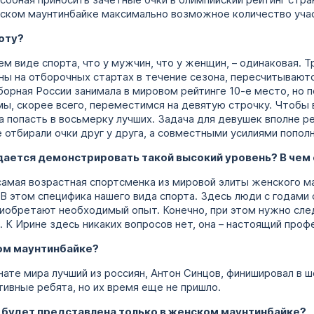
особная приносить зачетные очки в олимпийский рейтинг стра
нском маунтинбайке максимально возможное количество уча
оту?
м виде спорта, что у мужчин, что у женщин, – одинаковая. Т
ы на отборочных стартах в течение сезона, пересчитываются
борная России занимала в мировом рейтинге 10-е место, но 
ы, скорее всего, переместимся на девятую строчку. Чтобы 
а попасть в восьмерку лучших. Задача для девушек вполне р
е отбирали очки друг у друга, а совместными усилиями попол
 удается демонстрировать такой высокий уровень? В че
самая возрастная спортсменка из мировой элиты женского м
 В этом специфика нашего вида спорта. Здесь люди с годами
риобретают необходимый опыт. Конечно, при этом нужно сле
 К Ирине здесь никаких вопросов нет, она – настоящий проф
ком маунтинбайке?
нате мира лучший из россиян, Антон Синцов, финишировал в 
ивные ребята, но их время еще не пришло.
я будет представлена только в женском маунтинбайке?