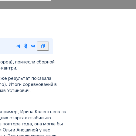
орра), принесли сборной
-кантри.
 же результат показала
о). Итоги соревнований в
ав Устинович.
апример, Ирина Калентьева за
дних стартах стабильно
 полтора года, она могла бы
и Ольги Аношиной у нас