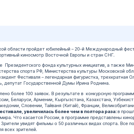
ской области пройдет юбилейный – 20-й Международный фест
ртивный киносмотр Восточной Европы и стран СНГ.
 Президентского фонда культурных инициатив, а также Мин
терства спорта РФ, Министерства культуры Московской обла
зидент Фестиваля – легендарная фигуристка, трехкратная О
ь, депутат Государственной Думы Ирина Роднина.
влено более 100 заявок. В результате в конкурсную програм
оссии, Беларуси, Армении, Кыргызстана, Казахстана, Узбекис
кедонии, Словении, Тайваня (Китай), Франции, Великобритан
естивале, увеличилась более чем в полтора раза:
в прош
н мира. Что касается России, в программе представлены кин
 Зрители увидят фильмы о 50 различных видах спорта. Все п
я всех зрителей.