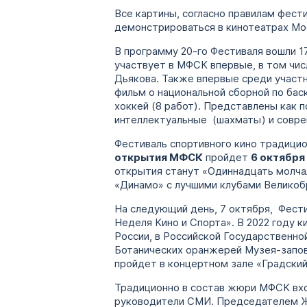
Все картины, согласно правилам фест
демонстрироваться в кинотеатрах Мо
В программу 20-го Фестиваля вошли 1
участвует в МФСК впервые, в том чи
Дьякова. Также впервые среди участн
фильм о национальной сборной по бас
хоккей (8 работ). Представлены как п
интеллектуальные (шахматы) и совре
Фестиваль спортивного кино традици
открытия МФСК
пройдет
6 октября
открытия станут «Одиннадцать молча
«Динамо» с лучшими клубами Великобр
На следующий день, 7 октября, Фести
Неделя Кино и Спорта». В 2022 году
России, в Российской Государственно
Ботанических оранжерей Музея-запов
пройдет в концертном зале «Градский
Традиционно в состав жюри МФСК вход
руководители СМИ. Председателем Жю