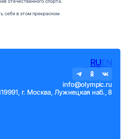
ев отечественного спорта.
ь себя в этом прекрасном
RU
EN
info@olympic.ru
119991, г. Москва, Лужнецкая наб., 8