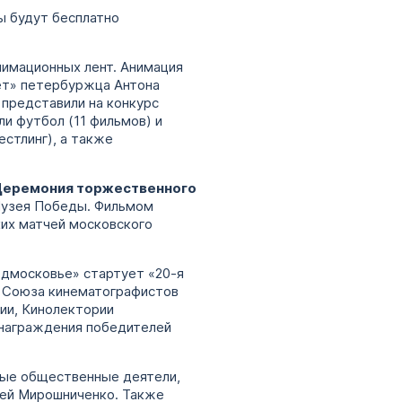
ы будут бесплатно
нимационных лент. Анимация
ет» петербуржца Антона
 представили на конкурс
ли футбол (11 фильмов) и
естлинг), а также
Церемония торжественного
Музея Победы. Фильмом
их матчей московского
одмосковье» стартует «20-я
о Союза кинематографистов
ии, Кинолектории
 награждения победителей
дные общественные деятели,
гей Мирошниченко. Также