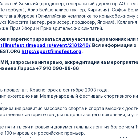
Алексей Земский (продюсер, генеральный директор АО «Теле
Петербург), Азиз Бейшеналиев (актер, Киргизия), Софья Вел
ветлана Журова (Олимпийская чемпионка по конькобежному с
кэ Киносита (актер, режиссер, продюсер, Япония). Коллегия
акже Приз Жюри и Приз зрительских симпатий.
ов и зарегистрироваться для участия в церемониях ил
tfilmsfest.
timepad.
ru/
event/2181240/
. Вся информация о
EST.
ORG
http://
sportfilmsfest.
org
.
МИ, запросы на интервью, аккредитация на мероприяти
Михеева Лариса +7 910 090-88-66
 прошел в г. Красногорск в сентябре 2003 года.
дит ежегодно как Международный фестиваль спортивного к
.
ляризация развития массового спорта и спорта высоких дост
щественных авторитетов для подрастающего поколения, и ут
е пяти тысяч игровых и документальных лент из более чем 1
е 100 мировых и российских премьер.