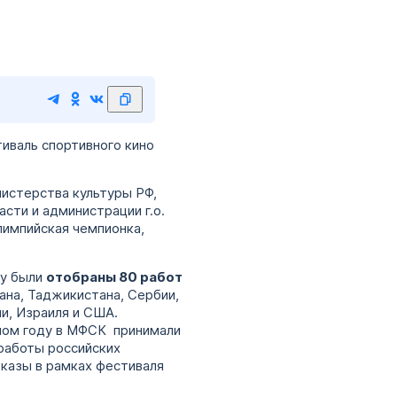
иваль спортивного кино
истерства культуры РФ,
сти и администрации г.о.
лимпийская чемпионка,
му были
отобраны 80 работ
тана, Таджикистана, Сербии,
ии, Израиля и США.
лом году в МФСК принимали
оработы российских
оказы в рамках фестиваля