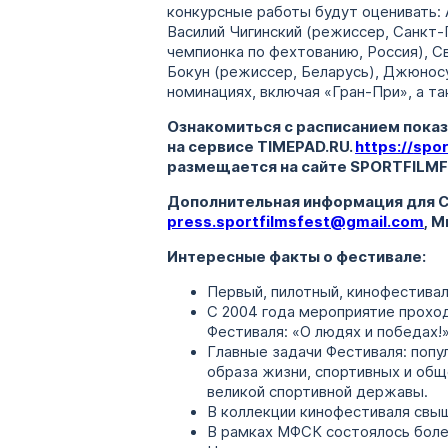
конкурсные работы будут оценивать: 
Василий Чигинский (режиссер, Санкт-
чемпионка по фехтованию, Россия), С
Бокун (режиссер, Беларусь), Джюносу
номинациях, включая «Гран-При», а т
Ознакомиться с расписанием показ
на сервисе
TIMEPAD.
RU.
https://
spor
размещается на сайте
SPORTFILMF
Дополнительная информация для С
press.sportfilmsfest@gmail.com
, 
Интересные факты о фестивале:
Первый, пилотный, кинофестиваль
С 2004 года мероприятие прохо
Фестиваля: «О людях и победах!»
Главные задачи Фестиваля: попу
образа жизни, спортивных и об
великой спортивной державы.
В коллекции кинофестиваля свыш
В рамках МФСК состоялось боле