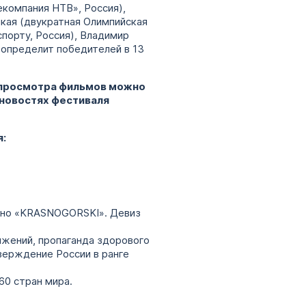
компания НТВ», Россия),
икая (двукратная Олимпийская
порту, Россия), Владимир
 определит победителей в 13
и просмотра фильмов можно
 новостях фестиваля
я:
ино «KRASNOGORSKI». Девиз
ижений, пропаганда здорового
верждение России в ранге
60 стран мира.