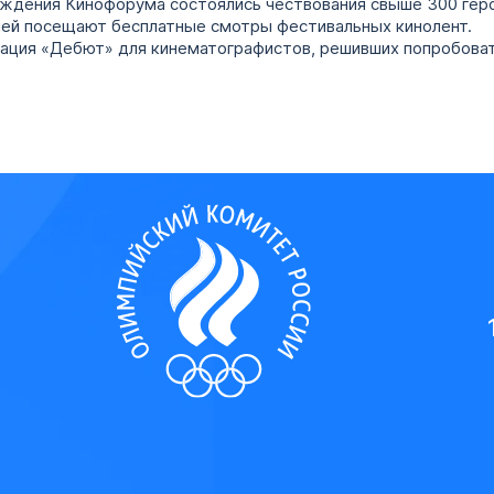
аждения Кинофорума состоялись чествования свыше 300 геро
лей посещают бесплатные смотры фестивальных кинолент.
нация «Дебют» для кинематографистов, решивших попробоват