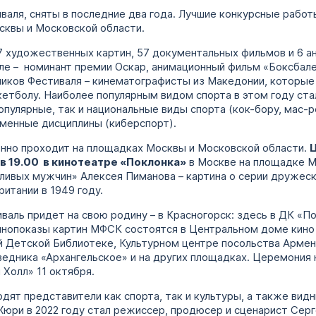
иваля, сняты в последние два года. Лучшие конкурсные работ
сквы и Московской области.
7 художественных картин, 57 документальных фильмов и 6 а
сле – номинант премии Оскар, анимационный фильм «Боксбал
иков Фестиваля – кинематографисты из Македонии, которые
кетболу. Наиболее популярным видом спорта в этом году ста
опулярные, так и национальные виды спорта (кок-бору, мас-р
менные дисциплины (киберспорт).
онно проходит на площадках Москвы и Московской области.
 в 19.00 в кинотеатре «Поклонка»
в Москве на площадке 
ливых мужчин» Алексея Пиманова – картина о серии дружеск
итании в 1949 году.
валь придет на свою родину – в Красногорск: здесь в ДК «П
 кинопоказы картин МФСК состоятся в Центральном доме кин
й Детской Библиотеке, Культурном центре посольства Армен
едника «Архангельское» и на других площадках. Церемония
 Холл» 11 октября.
ят представители как спорта, так и культуры, а также ви
ри в 2022 году стал режиссер, продюсер и сценарист Сер