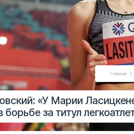
абовидящих
Главная
овский: «У Марии Ласицкене
в борьбе за титул легкоатле