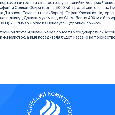
портсменки года также претендуют кенийки Беатрис Чепкое
афон) и Хеллен Обири (бег на 5000 м), представительница 
ина Джонсон-Томпсон (семиборье), Сифан Хассан из Нидерланд
ки в длину), Далила Мухаммад из США (бег на 400 м с барьер
400 м) и Юлимар Рохас из Венесуэлы (тройной прыжок).
тронной почте и онлайн через соцсети международной ассоц
ти финалисток, а имя победителя будет названо на торжеств