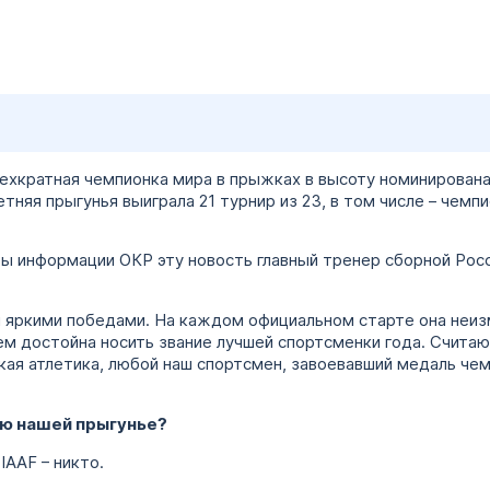
ехкратная чемпионка мира в прыжках в высоту номинирована
етняя прыгунья выиграла 21 турнир из 23, в том числе – чемп
ы информации ОКР эту новость главный тренер сборной Росс
н яркими победами. На каждом официальном старте она неи
м достойна носить звание лучшей спортсменки года. Считаю, 
кая атлетика, любой наш спортсмен, завоевавший медаль чем
ию нашей прыгунье?
IAAF – никто.