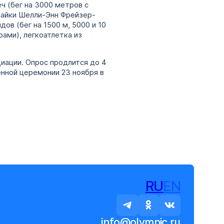
ч (бег на 3000 метров с
Ямайки Шелли-Энн Фрейзер-
ов (бег на 1500 м, 5000 и 10
ами), легкоатлетка из
иации. Опрос продлится до 4
енной церемонии 23 ноября в
RU
EN
info@olympic.ru