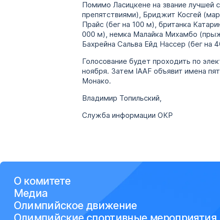
Помимо Ласицкене на звание лучшей с
препятствиями), Бриджит Косгей (мар
Прайс (бег на 100 м), британка Катар
000 м), немка Малайка Михамбо (прыж
Бахрейна Сальва Ейд Нассер (бег на 
Голосование будет проходить по элек
ноября. Затем IAAF объявит имена пя
Монако.
Владимир Топильский,
Служба информации ОКР
О комитете
Медиа
Олимпийское движение
Олимпийские спортивные мероприятия