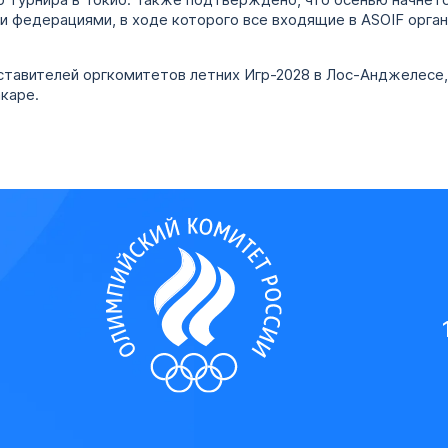
о турнира в Токио. Также подтверждено, что осенью начнет
 федерациями, в ходе которого все входящие в ASOIF орга
тавителей оргкомитетов летних Игр-2028 в Лос-Анджелесе, 
каре.