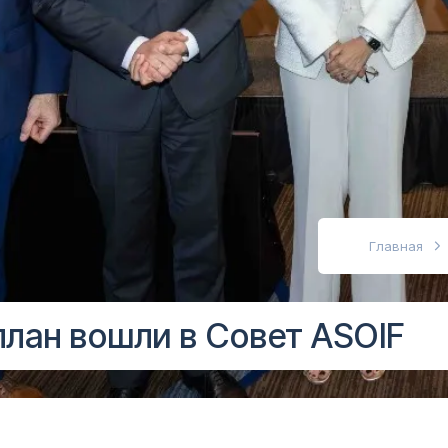
абовидящих
Главная
ллан вошли в Совет ASOIF