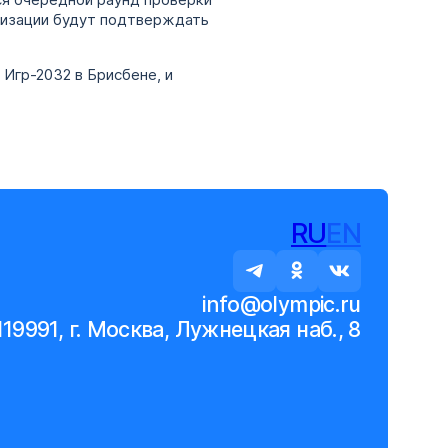
ся очередной раунд проверки
низации будут подтверждать
Игр-2032 в Брисбене, и
RU
EN
info@olympic.ru
119991, г. Москва, Лужнецкая наб., 8