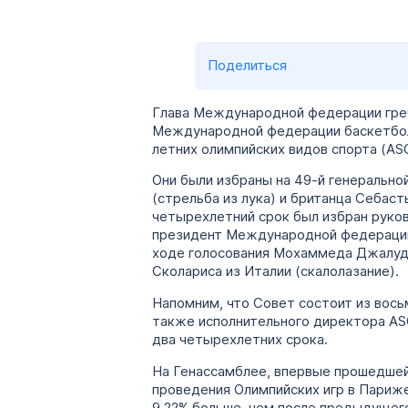
Поделиться
Глава Международной федерации греб
Международной федерации баскетбола
летних олимпийских видов спорта (ASO
Они были избраны на 49-й генерально
(стрельба из лука) и британца Себаст
четырехлетний срок был избран руков
президент Международной федерации л
ходе голосования Мохаммеда Джалуда 
Сколариса из Италии (скалолазание).
Напомним, что Совет состоит из вось
также исполнительного директора ASO
два четырехлетних срока.
На Генассамблее, впервые прошедшей 
проведения Олимпийских игр в Париже