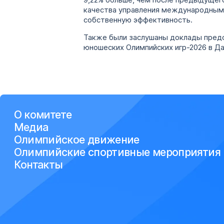
9,22% больше, чем после предыдущег
качества управления международными
собственную эффективность.
Также были заслушаны доклады предс
юношеских Олимпийских игр-2026 в Да
О комитете
Медиа
Олимпийское движение
Олимпийские спортивные мероприятия
Контакты