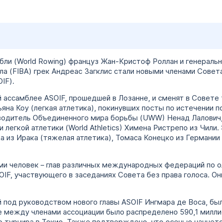
ли (World Rowing) француз Жан-Кристоф Роллан и генераль
 (FIBA) грек Андреас Загклис стали новыми членами Совет
IF).
й ассамблее ASOIF, прошедшей в Лозанне, и сменят в Совете
ьяна Коу (легкая атлетика), покинувших посты по истечении 
одитель Объединенного мира борьбы (UWW) Ненад Лалович, 
егкой атлетики (World Athletics) Химена Ристрепо из Чили.
из Ирака (тяжелая атлетика), Томаса Конецко из Германии
ми человек – глав различных международных федераций по о
IF, участвующего в заседаниях Совета без права голоса. Он
под руководством нового главы ASOIF Ингмара де Воса, был
 между членами ассоциации было распределено 590,1 миллио