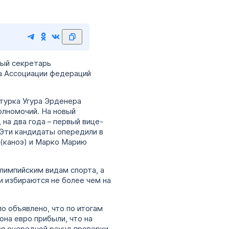
ный секретарь
а Ассоциации федераций
 турка Угура Эрденера
полномочий. На новый
на два года – первый вице-
 Эти кандидаты опередили в
 (каноэ) и Марко Марию
лимпийским видам спорта, а
и избираются не более чем на
о объявлено, что по итогам
на евро прибыли, что на