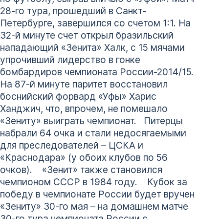
28-го тура, прошедший в Санкт-
Петербурге, завершился со счетом 1:1. На
32-й минуте счет открыл бразильский
нападающий «Зенита» Халк, с 15 мячами
упрочивший лидерство в гонке
бомбардиров чемпионата России-2014/15.
На 87-й минуте паритет восстановил
боснийский форвард «Уфы» Харис
Ханджич, что, впрочем, не помешало
«Зениту» выиграть чемпионат. Питерцы
набрали 64 очка и стали недосягаемыми
для преследователей – ЦСКА и
«Краснодара» (у обоих клубов по 56
очков). «Зенит» также становился
чемпионом СССР в 1984 году. Кубок за
победу в чемпионате России будет вручен
«Зениту» 30-го мая – на домашнем матче
30-го тура чемпионата России с