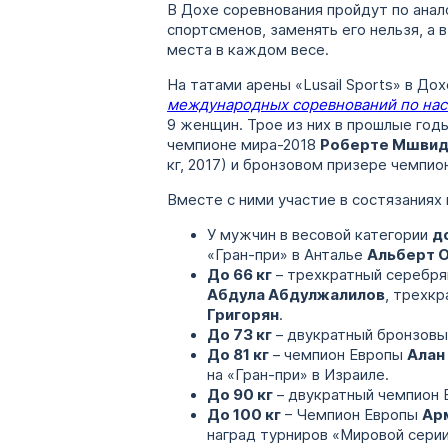
В Дохе соревнования пройдут по анало
спортсменов, заменять его нельзя, а 
места в каждом весе.
На татами арены «Lusail Sports» в Дох
международных соревнований по нас
9 женщин. Трое из них в прошлые год
чемпионе мира-2018
Роберте Мшви
кг, 2017) и бронзовом призере чемпио
Вместе с ними участие в состязаниях 
У мужчин в весовой категории
д
«Гран-при» в Анталье
Альберт 
До 66 кг
– трехкратный серебря
Абдула Абдулжалилов
, трехк
Григорян
.
До 73 кг
– двукратный бронзовы
До 81 кг
– чемпион Европы
Алан
на «Гран-при» в Израиле.
До 90 кг
– двукратный чемпион
До 100 кг
– Чемпион Европы
Ар
наград турниров «Мировой сери