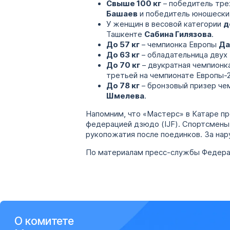
Свыше 100 кг
– победитель тре
Башаев
и победитель юношески
У женщин в весовой категории
д
Ташкенте
Сабина Гилязова
.
До 57 кг
– чемпионка Европы
Да
До 63 кг
– обладательница двух
До 70 кг
– двукратная чемпион
третьей на чемпионате Европы-2
До 78 кг
– бронзовый призер че
Шмелева
.
Напомним, что «Мастерс» в Катаре п
федерацией дзюдо (IJF). Спортсмены
рукопожатия после поединков. За нар
По материалам пресс-службы Федера
О комитете