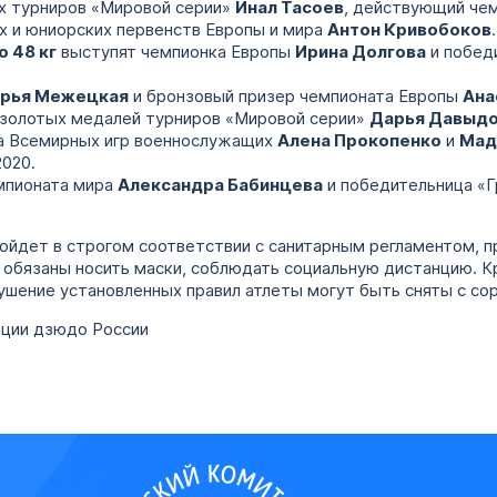
х турниров «Мировой серии»
Инал Тасоев
, действующий че
х и юниорских первенств Европы и мира
Антон Кривобоков
.
о 48 кг
выступят чемпионка Европы
Ирина Долгова
и побед
рья Межецкая
и бронзовый призер чемпионата Европы
Ана
 золотых медалей турниров «Мировой серии»
Дарья Давыд
ка Всемирных игр военнослужащих
Алена Прокопенко
и
Мад
020.
мпионата мира
Александра Бабинцева
и победительница «Г
ройдет в строгом соответствии с санитарным регламентом,
 обязаны носить маски, соблюдать социальную дистанцию. К
ушение установленных правил атлеты могут быть сняты с со
ции дзюдо России