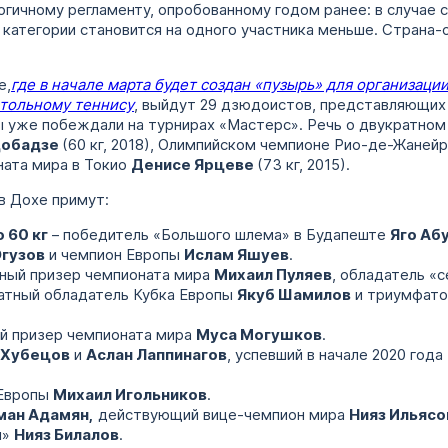
гичному регламенту, опробованному годом ранее: в случае с
в категории становится на одного участника меньше. Страна-
е,
где в начале марта будет создан «пузырь» для организаци
тольному теннису
, выйдут 29 дзюдоистов, представляющих 
ы уже побеждали на турнирах «Мастерс». Речь о двукратном
добадзе
(60 кг, 2018), Олимпийском чемпионе Рио-де-Жаней
ната мира в Токио
Денисе Ярцеве
(73 кг, 2015).
в Дохе примут:
о 60 кг
– победитель «Большого шлема» в Будапеште
Яго Аб
Огузов
и чемпион Европы
Ислам Яшуев
.
ный призер чемпионата мира
Михаил Пуляев
, обладатель «
ратный обладатель Кубка Европы
Якуб Шамилов
и триумфато
й призер чемпионата мира
Муса Могушков
.
 Хубецов
и
Аслан Лаппинагов
, успевший в начале 2020 года
 Европы
Михаил Игольников
.
ман Адамян,
действующий вице-чемпион мира
Нияз Ильясо
и»
Нияз Билалов
.