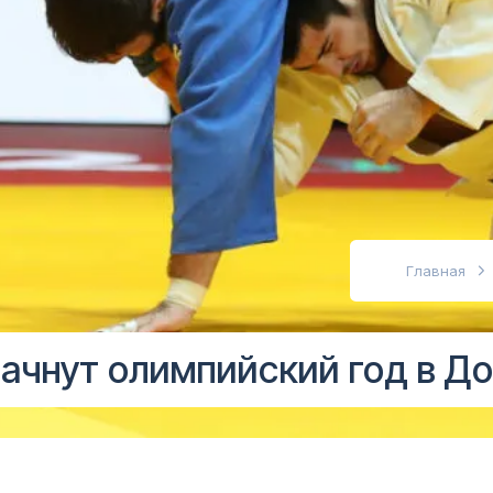
абовидящих
Главная
ачнут олимпийский год в До