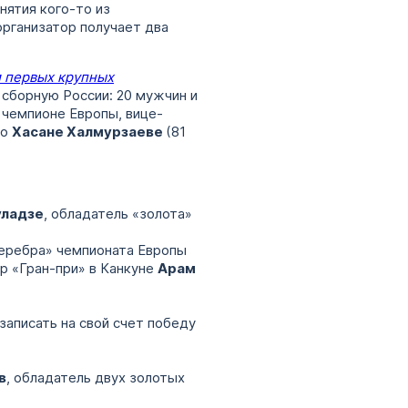
нятия кого-то из
организатор получает два
и первых крупных
сборную России: 20 мужчин и
 чемпионе Европы, вице-
ро
Хасане Халмурзаеве
(81
уладзе
, обладатель «золота»
серебра» чемпионата Европы
р «Гран-при» в Канкуне
Арам
 записать на свой счет победу
в
, обладатель двух золотых