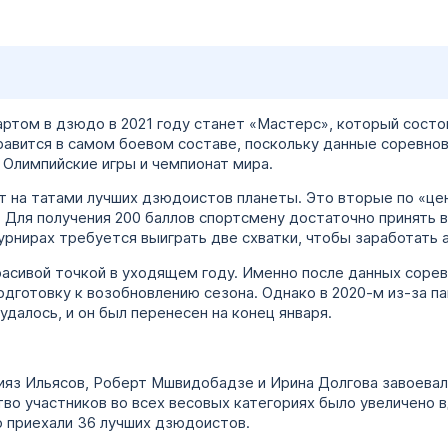
ом в дзюдо в 2021 году станет «Мастерс», который состоит
равится в самом боевом составе, поскольку данные соревно
 Олимпийские игры и чемпионат мира.
т на татами лучших дзюдоистов планеты. Это вторые по «це
 Для получения 200 баллов спортсмену достаточно принять в 
урнирах требуется выиграть две схватки, чтобы заработать 
расивой точкой в уходящем году. Именно после данных соре
одготовку к возобновлению сезона. Однако в 2020-м из-за п
удалось, и он был перенесен на конец января.
Нияз Ильясов, Роберт Мшвидобадзе и Ирина Долгова завоева
во участников во всех весовых категориях было увеличено в
о приехали 36 лучших дзюдоистов.