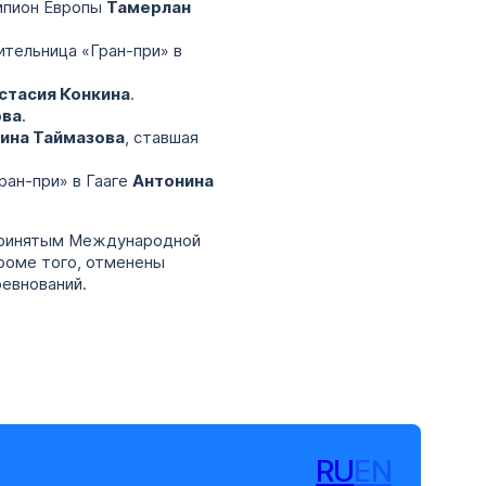
мпион Европы
Тамерлан
ительница «Гран-при» в
стасия Конкина
.
ова
.
ина Таймазова
, ставшая
ран-при» в Гааге
Антонина
 принятым Международной
роме того, отменены
ревнований.
RU
EN